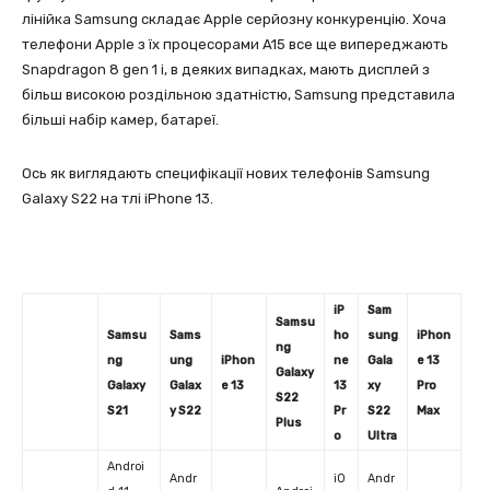
лінійка Samsung складає Apple серйозну конкуренцію. Хоча
телефони Apple з їх процесорами A15 все ще випереджають
Snapdragon 8 gen 1 і, в деяких випадках, мають дисплей з
більш високою роздільною здатністю, Samsung представила
більші набір камер, батареї.
Ось як виглядають специфікації нових телефонів Samsung
Galaxy S22 на тлі iPhone 13.
iP
Sam
Samsu
Samsu
Sams
ho
sung
iPhon
ng
ng
ung
iPhon
ne
Gala
e 13
Galaxy
Galaxy
Galax
e 13
13
xy
Pro
S22
S21
y S22
Pr
S22
Max
Plus
o
Ultra
Androi
Andr
iO
Andr