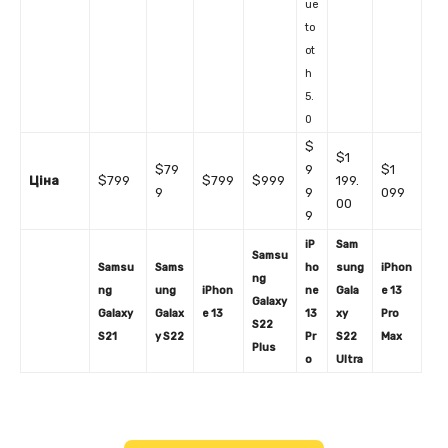
ue
to
ot
h
5.
0
$
$1
$79
9
$1
Ціна
$799
$799
$999
199.
9
9
099
00
9
iP
Sam
Samsu
Samsu
Sams
ho
sung
iPhon
ng
ng
ung
iPhon
ne
Gala
e 13
Galaxy
Galaxy
Galax
e 13
13
xy
Pro
S22
S21
y S22
Pr
S22
Max
Plus
o
Ultra