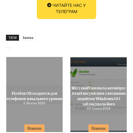
ЧИТАЙТЕ НАС У
ТЕЛЕГРАМ
ТЕГИ
Залізо
959
Microsoft визнала антивірус
Firefox OS создается для
Avast несумісним з весняним
телефонов начального уровня
апдейтом Windows 10 і
2 Жовтня 2012
заблокувала його
25 Травня 2018
Новини
Новини