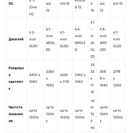
d 11
Androi
ОС
oid
iOS 15
S
oid
iOS 15
(One
d 12
12
15
12
UI)
6.1
6.1-
6.6-
-
6.8-
6.2-
6.1-
6.7-
inch
inch
in
inch
Дисплей
inch
inch
inch
AMOL
AMOLE
ch
AMO
OLED
OLED
OLED
ED
D
OL
LED
ED
25
Роздільн
2340
32
308
2778
а
2400 x
2532
2340 x
x
x
8 x
x
здатніст
1080
x 1170
1080
1080
11
1440
1284
ь
70
up
Частота
up to
to
up to
up to
up to
up to
up to
оновлен
120H
12
120H
120Hz
120Hz
120Hz
120Hz
ня
z
0
z
Hz