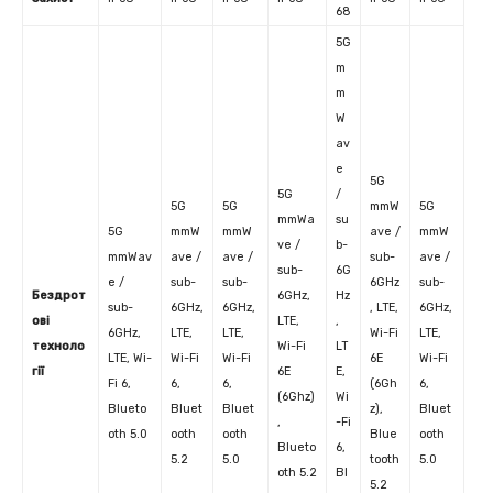
68
5G
m
m
W
av
e
5G
5G
/
5G
5G
mmW
5G
mmWa
su
5G
mmW
mmW
ave /
mmW
ve /
b-
mmWav
ave /
ave /
sub-
ave /
sub-
6G
e /
sub-
sub-
6GHz
sub-
Бездрот
6GHz,
Hz
sub-
6GHz,
6GHz,
, LTE,
6GHz,
ові
LTE,
,
6GHz,
LTE,
LTE,
Wi-Fi
LTE,
техноло
Wi-Fi
LT
LTE, Wi-
Wi-Fi
Wi-Fi
6E
Wi-Fi
гії
6E
E,
Fi 6,
6,
6,
(6Gh
6,
(6Ghz)
Wi
Blueto
Bluet
Bluet
z),
Bluet
,
-Fi
oth 5.0
ooth
ooth
Blue
ooth
Blueto
6,
5.2
5.0
tooth
5.0
oth 5.2
Bl
5.2