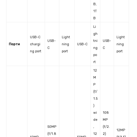
B,
1T
B
Li
gh
USB-C
Light
Light
USB-
tni
USB-
Порти
chargi
ning
USB-C
ning
C
ng
C
ng port
port
port
po
rt
12
M
P
(f/
1.5
)
wi
108
de
MP
50MP
,
(f/2.
12MP
(f/1.8
12
2)