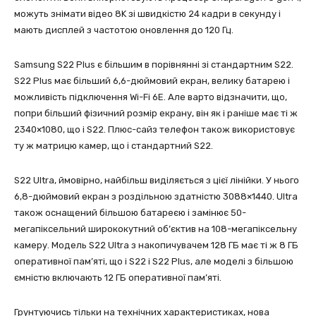
можуть знімати відео 8K зі швидкістю 24 кадри в секунду і
мають дисплей з частотою оновлення до 120 Гц.
Samsung S22 Plus є більшим в порівнянні зі стандартним S22.
S22 Plus має більший 6,6-дюймовий екран, велику батарею і
можливість підключення Wi-Fi 6E. Але варто відзначити, що,
попри більший фізичний розмір екрану, він як і раніше має ті ж
2340×1080, що і S22. Плюс-сайз телефон також використовує
ту ж матрицю камер, що і стандартний S22.
S22 Ultra, ймовірно, найбільш виділяється з цієї лінійки. У нього
6,8-дюймовий екран з роздільною здатністю 3088×1440. Ultra
також оснащений більшою батареєю і замінює 50-
мегапіксельний ширококутний об’єктив на 108-мегапіксельну
камеру. Модель S22 Ultra з накопичувачем 128 ГБ має ті ж 8 ГБ
оперативної пам’яті, що і S22 і S22 Plus, але моделі з більшою
ємністю включають 12 ГБ оперативної пам’яті.
Грунтуючись тільки на технічних характеристиках, нова