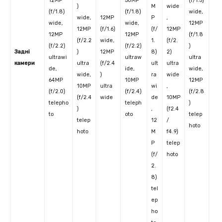
12MP
50MP
(f/1.5)
)
M
wide
(f/1.8)
(f/1.8)
wide,
wide,
12MP
P
,
wide,
wide,
12MP
12MP
(f/1.6)
(f/
12MP
12MP
12MP
(f/1.8
(f/2.2
wide,
1.
(f/2.
(f/2.2)
(f/2.2)
)
Задні
)
12MP
8)
2)
ultrawi
ultraw
ultra
камери
ultra
(f/2.4
ult
ultra
de,
ide,
wide,
wide,
)
ra
wide
64MP
10MP
12MP
10MP
ultra
wi
,
(f/2.0)
(f/2.4)
(f/2.8
(f/2.4
wide
de
10MP
telepho
teleph
)
)
,
(f2.4
to
oto
telep
telep
12
/
hoto
hoto
M
f4.9)
P
telep
(f/
hoto
2.
8)
tel
ep
ho