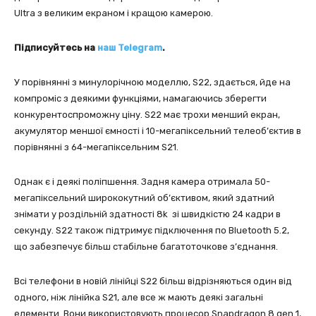
Ultra з великим екраном і кращою камерою.
Підписуйтесь на
наш Telegram
.
У порівнянні з минулорічною моделлю, S22, здається, йде на
компроміс з деякими функціями, намагаючись зберегти
конкурентоспроможну ціну. S22 має трохи менший екран,
акумулятор меншої ємності і 10-мегапіксельний телеоб’єктив в
порівнянні з 64-мегапіксельним S21.
Однак є і деякі поліпшення. Задня камера отримала 50-
мегапіксельний ширококутний об’єктивом, який здатний
знімати у роздільній здатності 8k зі швидкістю 24 кадри в
секунду. S22 також підтримує підключення по Bluetooth 5.2,
що забезпечує більш стабільне багатоточкове з’єднання.
Всі телефони в новій лінійці S22 більш відрізняються один від
одного, ніж лінійка S21, але все ж мають деякі загальні
елементи. Вони використовують процесор Snapdragon 8 gen 1,