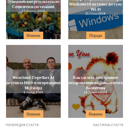
Олимпийские результаты из
Windows 10 на точку доступу
Сочи: итоги состязаний
Wi-Fi
27 Лютого 2014
31 Січня 2018
Новини
Поради
Neocloud Together AI
Как сделать электронное
залучила $800 млн при оцінці
поздравление на День святого
$8,3 млрд
Валентина
2 Липня 2026
14 Лютого 2014
Новини
Новини
ПОПЕРЕДНЯ СТАТТЯ
НАСТУПНА СТАТТЯ