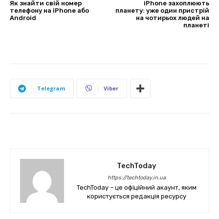
Як знайти свій номер
iPhone захоплюють
телефону на iPhone або
планету: уже один пристрій
Android
на чотирьох людей на
планеті
Telegram
Viber
TechToday
https://techtoday.in.ua
TechToday – це офіційний акаунт, яким
користується редакція ресурсу