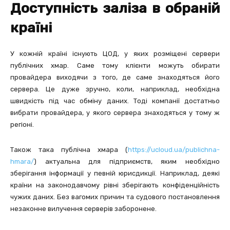
Доступність заліза в обраній
країні
У кожній країні існують ЦОД, у яких розміщені сервери
публічних хмар. Саме тому клієнти можуть обирати
провайдера виходячи з того, де саме знаходяться його
сервера. Це дуже зручно, коли, наприклад, необхідна
швидкість під час обміну даних. Тоді компанії достатньо
вибрати провайдера, у якого сервера знаходяться у тому ж
регіоні.
Також така публічна хмара (
https://ucloud.ua/publichna-
hmara/
) актуальна для підприємств, яким необхідно
зберігання інформації у певній юрисдикції. Наприклад, деякі
країни на законодавчому рівні зберігають конфіденційність
чужих даних. Без вагомих причин та судового постановлення
незаконне вилучення серверів заборонене.