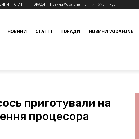
ВИНИ
СТАТТІ
ПОРАДИ
Новини Vodafone
. . .
Укр
Рус.
НОВИНИ
СТАТТІ
ПОРАДИ
НОВИНИ VODAFONE
сось приготували на
ення процесора