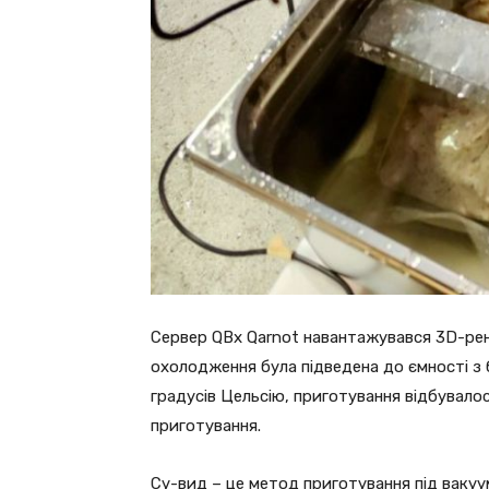
Сервер QBx Qarnot навантажувався 3D-ренд
охолодження була підведена до ємності з 
градусів Цельсію, приготування відбувало
приготування.
Су-вид – це метод приготування під вакуу