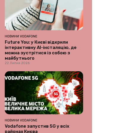
НОВИНИ VODAFONE
Future You: у Києві відкрили
інтерактивну AI-інсталяцію, де
можна зустрітися із собою з
майбутнього
22 Липня 2026
НОВИНИ VODAFONE
Vodafone запустив 5G у всіх
районах Києва