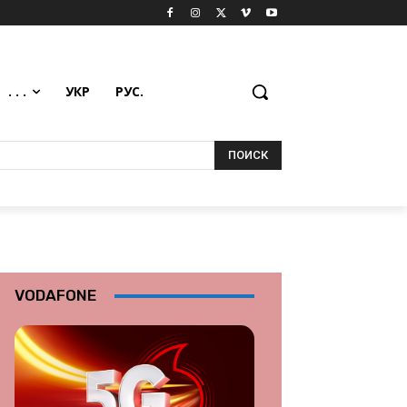
. . .
УКР
РУС.
ПОИСК
VODAFONE