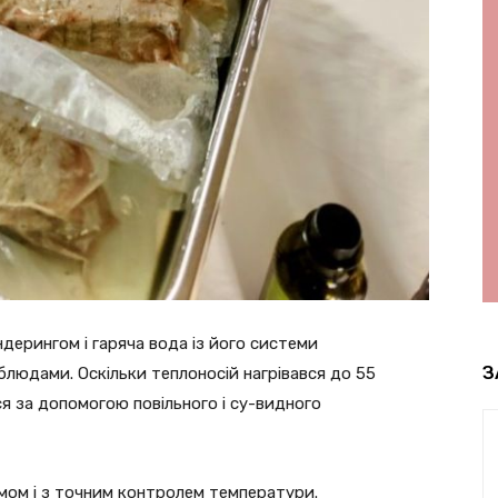
ерингом і гаряча вода із його системи
З
блюдами. Оскільки теплоносій нагрівався до 55
ся за допомогою повільного і су-видного
мом і з точним контролем температури.