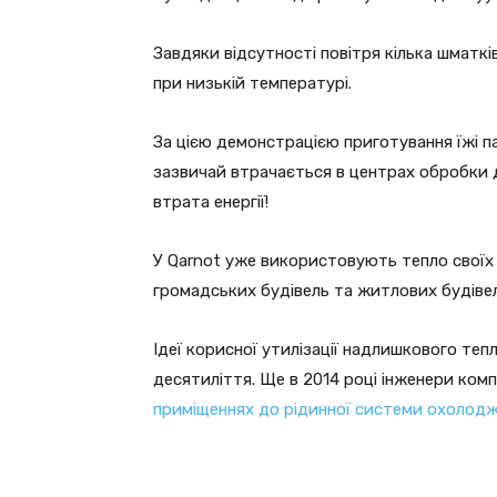
Завдяки відсутності повітря кілька шматк
при низькій температурі.
За цією демонстрацією приготування їжі п
зазвичай втрачається в центрах обробки д
втрата енергії!
У Qarnot уже використовують тепло своїх с
громадських будівель та житлових будівель
Ідеї корисної утилізації надлишкового теп
десятиліття. Ще в 2014 році інженери комп
приміщеннях до рідинної системи охолодж