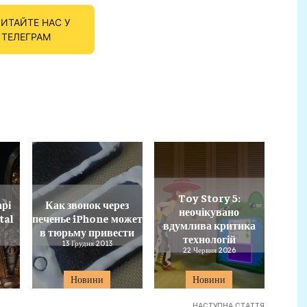
ИТАЙТЕ НАС У
ТЕЛЕГРАМ
Toy Story 5:
арі
Как звонок через
неочікувано
tal
печенье iPhone может
вдумлива критика
в тюрьму привести
технологій
13 Грудня 2013
22 Червня 2026
Новини
Новини
НАСТУПНА СТАТТЯ