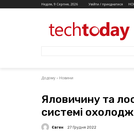
Неділя, 9 Серпня, 2026
Увійти / приєднатися
НО
Додому
Новини
Яловичину та ло
системі охолодж
Євген
27 Грудня 2022