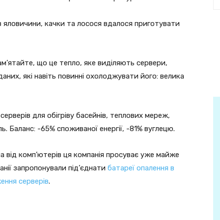
ів яловичини, качки та лосося вдалося приготувати
ам’ятайте, що це тепло, яке виділяють сервери,
аних, які навіть повинні охолоджувати його: велика
ерверів для обігріву басейнів, теплових мереж,
. Баланс: -65% споживаної енергії, -81% вуглецю.
ла від комп’ютерів ця компанія просуває уже майже
анії запропонували під’єднати
батареї опалення в
ення серверів
.