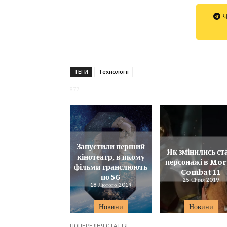
Ч
ТЕГИ
Технології
877
Запустили перший
Як змінились ст
кінотеатр, в якому
персонажі в Mor
фільми транслюють
Combat 11
по 5G
25 Січня 2019
18 Лютого 2019
Новини
Новини
ПОПЕРЕДНЯ СТАТТЯ