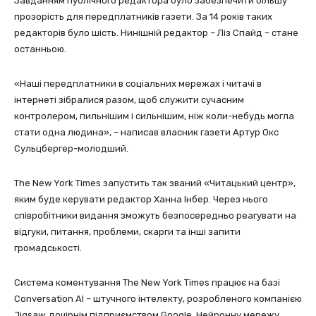
Завданням публічного редактора було забезпечити більшу
прозорість для передплатників газети. За 14 років таких
редакторів було шість. Нинішній редактор – Ліз Спайд – стане
останньою.
«Наші передплатники в соціальних мережах і читачі в
інтернеті зібралися разом, щоб служити сучасним
контролером, пильнішим і сильнішим, ніж коли-небудь могла
стати одна людина», – написав власник газети Артур Окс
Сульцбергер-молодший.
The New York Times запустить так званий «Читацький центр»,
яким буде керувати редактор Ханна Інбер. Через нього
співробітники видання зможуть безпосередньо реагувати на
відгуки, питання, проблеми, скарги та інші запити
громадськості.
Система коментування The New York Times працює на базі
Conversation AI – штучного інтелекту, розробленого компанією
Jigsaw, дочірнім підприємством Google. Нейронну мережу