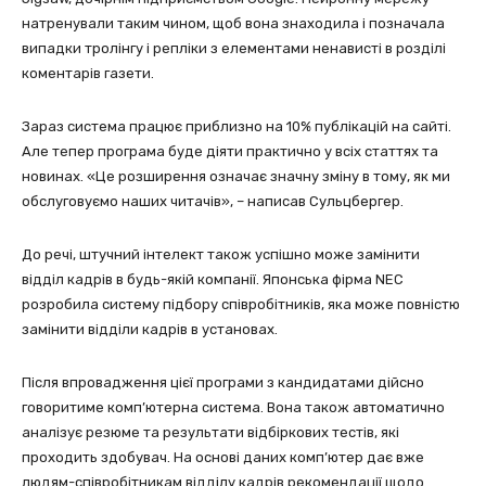
натренували таким чином, щоб вона знаходила і позначала
випадки тролінгу і репліки з елементами ненависті в розділі
коментарів газети.
Зараз система працює приблизно на 10% публікацій на сайті.
Але тепер програма буде діяти практично у всіх статтях та
новинах. «Це розширення означає значну зміну в тому, як ми
обслуговуємо наших читачів», – написав Сульцбергер.
До речі, штучний інтелект також успішно може замінити
відділ кадрів в будь-якій компанії. Японська фірма NEC
розробила систему підбору співробітників, яка може повністю
замінити відділи кадрів в установах.
Після впровадження цієї програми з кандидатами дійсно
говоритиме комп’ютерна система. Вона також автоматично
аналізує резюме та результати відбіркових тестів, які
проходить здобувач. На основі даних комп’ютер дає вже
людям-співробітникам відділу кадрів рекомендації щодо