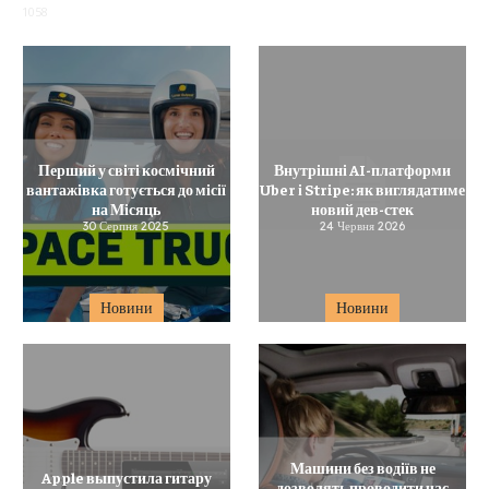
1058
Перший у світі космічний
Внутрішні AI-платформи
вантажівка готується до місії
Uber і Stripe: як виглядатиме
на Місяць
новий дев-стек
30 Серпня 2025
24 Червня 2026
Новини
Новини
Машини без водіїв не
Apple выпустила гитару
дозволять проводити час