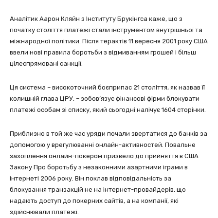
Аналітик Аарон Кляйн з Інституту Брукінгса каже, що з
початку століття платежі стали інструментом внутрішньої та
міжнародної політики. Після терактів 11 вересня 2001 року США
ввели нові правила боротьби з відмиванням грошей і більш
цілеспрямовані санкції.
Ця система – високоточний боєприпас 21 століття, як назвав її
колишній глава ЦРУ, – зобов’язує фінансові фірми блокувати
платежі особам зі списку, який сьогодні налічує 1604 сторінки.
Приблизно в той же час уряди почали звертатися до банків за
допомогою у врегулюванні онлайн-активностей. Повальне
захоплення онлайн-покером призвело до прийняття в США
Закону Про боротьбу з незаконними азартними іграми в
інтернеті 2006 року. Він поклав відповідальність за
блокування транзакцій не на інтернет-провайдерів, що
надають доступ до покерних сайтів, а на компанії, які
здійснювали платежі.