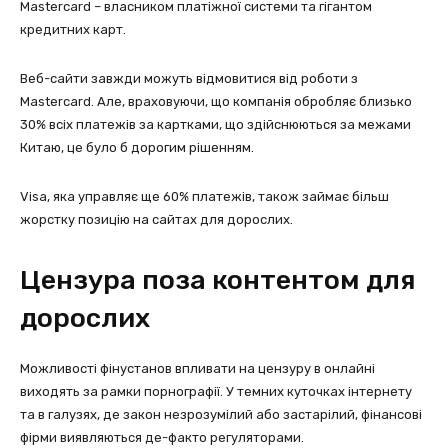
Mastercard – власником платіжної системи та гігантом
кредитних карт.
Веб-сайти завжди можуть відмовитися від роботи з
Mastercard. Але, враховуючи, що компанія обробляє близько
30% всіх платежів за картками, що здійснюються за межами
Китаю, це було б дорогим рішенням.
Visa, яка управляє ще 60% платежів, також займає більш
жорстку позицію на сайтах для дорослих.
Цензура поза контентом для
дорослих
Можливості фінустанов впливати на цензуру в онлайні
виходять за рамки порнографії. У темних куточках інтернету
та в галузях, де закон незрозумілий або застарілий, фінансові
фірми виявляються де-факто регуляторами.