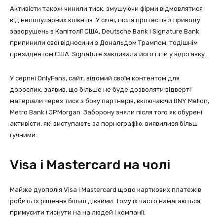
Активісти також чинили тиск, змушуючи фірми відмовлятися
від непопулярних клієнтів. У січні, після протестів з приводу
заворушень в Капітолії США, Deutsche Bank і Signature Bank
припинили свої відносини з Дональдом Трампом, тодішнім
президентом США. Signature закликала його піти у відставку.
У серпні OnlyFans, сайт, відомий своїм контентом для
дорослих, заявив, що більше не буде дозволяти відверті
матеріали через тиск з боку партнерів, включаючи BNY Mellon,
Metro Bank і JPMorgan. Заборону зняли після того як обурені
активісти, які виступають за порнографію, виявилися більш
гучними.
Visa і Mastercard на чолі
Майже дуополія Visa і Mastercard щодо карткових платежів
робить їх рішення більш дієвими. Тому їх часто намагаються
примусити тиснути на на людей і компанії.