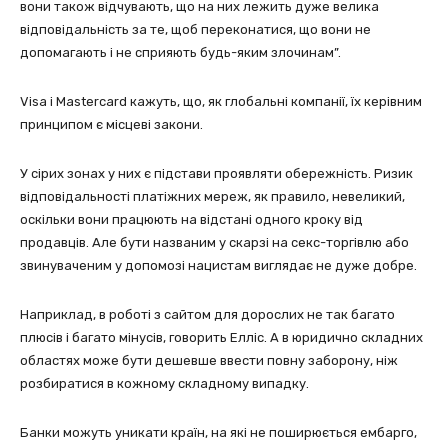
вони також відчувають, що на них лежить дуже велика
відповідальність за те, щоб переконатися, що вони не
допомагають і не сприяють будь-яким злочинам”.
Visa і Mastercard кажуть, що, як глобальні компанії, їх керівним
принципом є місцеві закони.
У сірих зонах у них є підстави проявляти обережність. Ризик
відповідальності платіжних мереж, як правило, невеликий,
оскільки вони працюють на відстані одного кроку від
продавців. Але бути названим у скарзі на секс-торгівлю або
звинуваченим у допомозі нацистам виглядає не дуже добре.
Наприклад, в роботі з сайтом для дорослих не так багато
плюсів і багато мінусів, говорить Елліс. А в юридично складних
областях може бути дешевше ввести повну заборону, ніж
розбиратися в кожному складному випадку.
Банки можуть уникати країн, на які не поширюється ембарго,