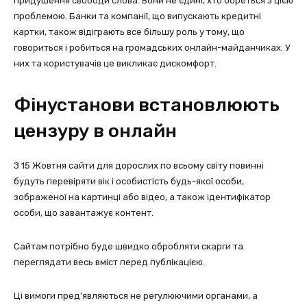
придушення свободи слова. Вони не єдині, хто бореться з цією
проблемою. Банки та компанії, що випускають кредитні
картки, також відіграють все більшу роль у тому, що
говориться і робиться на громадських онлайн-майданчиках. У
них та користувачів це викликає дискомфорт.
Фінустанови встановлюють
цензуру в онлайн
З 15 Жовтня сайти для дорослих по всьому світу повинні
будуть перевіряти вік і особистість будь-якої особи,
зображеної на картинці або відео, а також ідентифікатор
особи, що завантажує контент.
Сайтам потрібно буде швидко обробляти скарги та
переглядати весь вміст перед публікацією.
Ці вимоги пред’являються не регулюючими органами, а