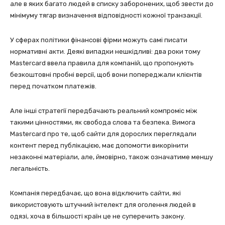
але в яких багато людей в списку заборонених, щоб звести до
мінімуму тягар визначення відповідності кожної транзакції.
У сферах політики фінансові фірми можуть самі писати
нормативні акти. Деякі випадки нешкідливі: два роки тому
Mastercard ввела правила для компаній, що пропонують
безкоштовні пробні версії, щоб вони попереджали клієнтів
перед початком платежів.
Але інші стратегії передбачають реальний компроміс між
такими цінностями, як свобода слова та безпека. Вимога
Mastercard про те, щоб сайти для дорослих переглядали
контент перед публікацією, має допомогти викорінити
незаконні матеріали, але, ймовірно, також означатиме меншу
легальність.
Компанія передбачає, що вона відключить сайти, які
використовують штучний інтелект для оголення людей в
одязі, хоча в більшості країн це не суперечить закону.