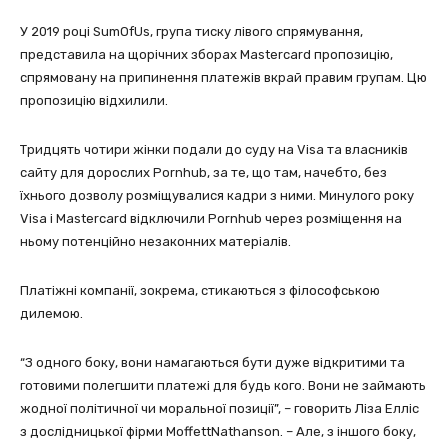
У 2019 році SumOfUs, група тиску лівого спрямування,
представила на щорічних зборах Mastercard пропозицію,
спрямовану на припинення платежів вкрай правим групам. Цю
пропозицію відхилили.
Тридцять чотири жінки подали до суду на Visa та власників
сайту для дорослих Pornhub, за те, що там, начебто, без
їхнього дозволу розміщувалися кадри з ними. Минулого року
Visa і Mastercard відключили Pornhub через розміщення на
ньому потенційно незаконних матеріалів.
Платіжні компанії, зокрема, стикаються з філософською
дилемою.
“З одного боку, вони намагаються бути дуже відкритими та
готовими полегшити платежі для будь кого. Вони не займають
жодної політичної чи моральної позиції”, – говорить Ліза Елліс
з дослідницької фірми MoffettNathanson. – Але, з іншого боку,