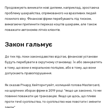
Продовжують виникати нові дилеми, наприклад, зростаюча
проблему шахрайства, спрямованого на вразливих людей
похилого віку. Фінансові фірми перебувають під тиском,
вимагаючи припинити переказ коштів шахраям, але також
поважати автономію літніх клієнтів.
Закон гальмує
До тих пір, поки законодавство відстає, фінансові установи
будуть перебувати в скрутному становищі. Їх або звинуватять
в тому, що вони є моральною поліцією, або в тому, що вони
допускають правопорушення.
Як сказав Річард Хейторнтуейт, колишній голова Mastercard,
на щорічних зборах фірми в 2019 році: “якщо це законно, то ми
повинні поважати цю транзакцію. Якщо це щось, що пливе
проти течії суспільства, то суспільство має повстати і змінити
закон”.