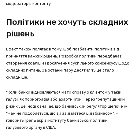
модераторів контенту.
Політики не хочуть складних
рішень
Ефект також полягає в тому, щоб позбавити політиків від
прийняття важких рішень. Розробка політики передбачає
створення коаліцій і досягнення суспільного консенсусу щодо
складних питань. За останні пару десятиліть це стало
складніше.
“Коли банки відмовляються мати справу з клієнтом у такій
галузі, як порнографія або азартні ігри, через “репутаційний
ризик”, це іноді означає, що банківський регулятор шепоче їм:
“Нам не подобається, що ви займаєтеся цим бізнесом”, –
говорить Грег Баєр з інституту банківської політики,
галузевого органу в США.