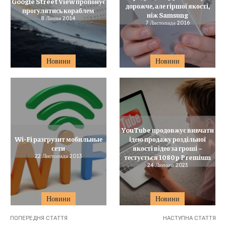
Google Street View пропонує
дорожче, але гіршої якості,
прогулятись кораблем
ніж Samsung
8 Липня 2014
7 Листопада 2016
Новини
Новини
YouTube продовжує вивчати
Wi-Fi разгрузит мобильные
ідею продажу роздільної
сети
якості відео за гроші –
22 Листопада 2013
тестується 1080p Premium
24 Лютого 2023
Новини
Новини
ПОПЕРЕДНЯ СТАТТЯ
НАСТУПНА СТАТТЯ