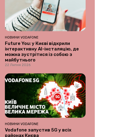
НОВИНИ VODAFONE
Future You: у Києві відкрили
інтерактивну AI-інсталяцію, де
можна зустрітися із собою з
майбутнього
22 Липня 2026
НОВИНИ VODAFONE
Vodafone запустив 5G у всіх
районах Києва