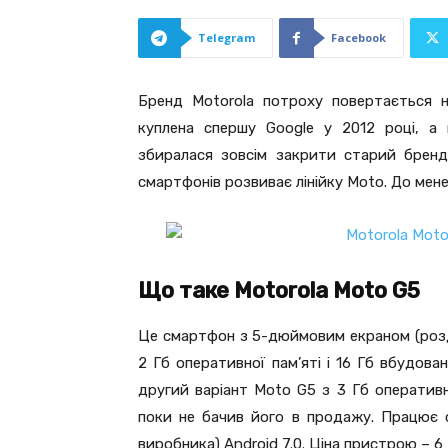
Telegram
Facebook
Бренд Motorola потроху повертається н
куплена спершу Google у 2012 році, а 
збиралася зовсім закрити старий бренд
смартфонів розвиває лінійку Moto. До мен
Що таке Motorola Moto G5
Це смартфон з 5-дюймовим екраном (розд
2 Гб оперативної пам’яті і 16 Гб вбудов
другий варіант Moto G5 з 3 Гб оперативної
поки не бачив його в продажу. Працює с
виробника) Android 7.0. Ціна пристрою – 6 