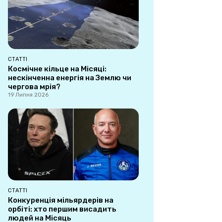
СТАТТІ
Космічне кільце на Місяці:
нескінченна енергія на Землю чи
чергова мрія?
19 Липня 2026
СТАТТІ
Конкуренція мільярдерів на
орбіті: хто першим висадить
людей на Місяць