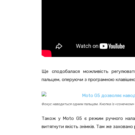
Ще сподобалася можливість регулюват
пальцем, оперуючи з програмною клавішею
Фокус наводиться одним пальцем. Кнопка із «сонечком» 
Також у Moto G5 є режим ручного нала
витягнути якість знімків. Там же захован