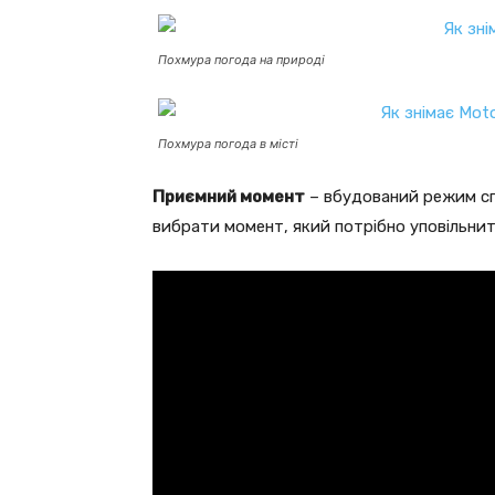
Похмура погода на природі
Похмура погода в місті
Приємний момент
– вбудований режим спо
вибрати момент, який потрібно уповільнит