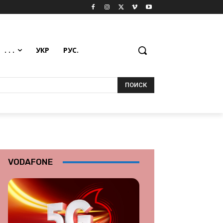
. . .
УКР
РУС.
ПОИСК
VODAFONE