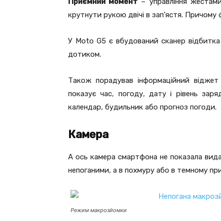
Приємний момент
– управління жестами
крутнути рукою двічі в зап’ястя. Причому 
У Moto G5 є вбудований сканер відбитка
дотиком.
Також порадував інформаційний віджет 
показує час, погоду, дату і рівень зар
календар, будильник або прогноз погоди.
Камера
А ось камера смартфона не показала вида
непоганими, а в похмуру або в темному при
Режим макрозйомки