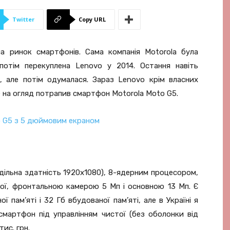
Twitter
Copy URL
а ринок смартфонів. Сама компанія Motorola була
потім перекуплена Lenovo у 2014. Остання навіть
, але потім одумалася. Зараз Lenovo крім власних
е на огляд потрапив смартфон Motorola Moto G5.
ільна здатність 1920х1080), 8-ядерним процесором,
аної, фронтальною камерою 5 Мп і основною 13 Мп. Є
 пам’яті і 32 Гб вбудованої пам’яті, але в Україні я
мартфон під управлінням чистої (без оболонки від
тис. грн.