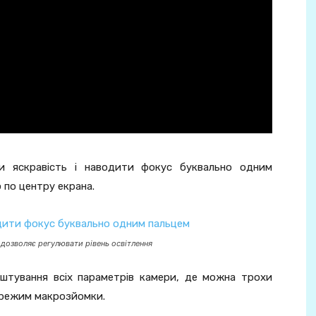
и яскравість і наводити фокус буквально одним
 по центру екрана.
дозволяє регулювати рівень освітлення
штування всіх параметрів камери, де можна трохи
о режим макрозйомки.