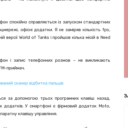
фон спокійно справляється із запуском стандартних
цмережі, офісні додатки. Я не заміряв кількість fps,
ій версії World of Tanks і пройшов кілька місій в Need
тофон і запис телефонних розмов – не викликають
 FM-приймач.
З
ься за допомогою трьох програмних клавіш: назад,
их додатків. У смартфоні є фірмовий додаток Moto,
апаратну клавішу управління.