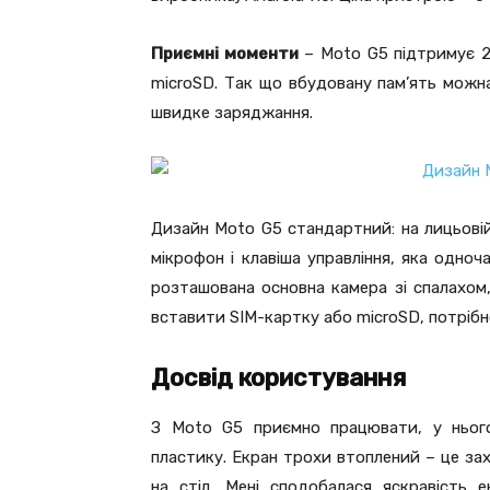
Приємні моменти
– Moto G5 підтримує 2
microSD. Так що вбудовану пам’ять мож
швидке заряджання.
Дизайн Moto G5 стандартний: на лицьовій 
мікрофон і клавіша управління, яка одноч
розташована основна камера зі спалахом, 
вставити SIM-картку або microSD, потрібн
Досвід користування
З Moto G5 приємно працювати, у нього
пластику. Екран трохи втоплений – це за
на стіл. Мені сподобалася яскравість