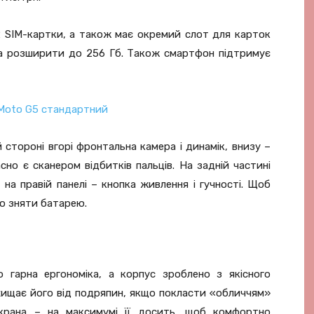
 SIM-картки, а також має окремий слот для карток
на розширити до 256 Гб. Також смартфон підтримує
стороні вгорі фронтальна камера і динамік, внизу –
асно є сканером відбитків пальців. На задній частині
на правій панелі – кнопка живлення і гучності. Щоб
о зняти батарею.
 гарна ергономіка, а корпус зроблено з якісного
хищає його від подряпин, якщо покласти «обличчям»
 екрана – на максимумі її досить, щоб комфортно