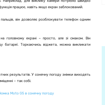
. Наприклад, для виклику камери потрібно швидко
функція працює, навіть якщо екран заблокований.
 пальців, він дозволяє розблокувати телефон одним
на головному екрані – просто, але зі смаком. Він
яду батареї. Торкаючись віджета, можна викликати
тних результатів. У сонячну погоду знімки виходять
міщенні – так собі.