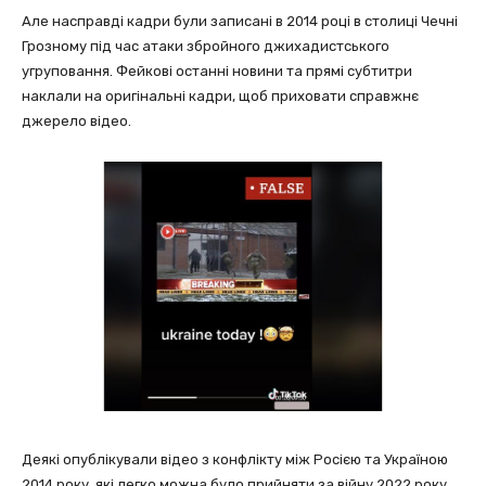
Але насправді кадри були записані в 2014 році в столиці Чечні
Грозному під час атаки збройного джихадистського
угруповання. Фейкові останні новини та прямі субтитри
наклали на оригінальні кадри, щоб приховати справжнє
джерело відео.
Деякі опублікували відео з конфлікту між Росією та Україною
2014 року, які легко можна було прийняти за війну 2022 року,