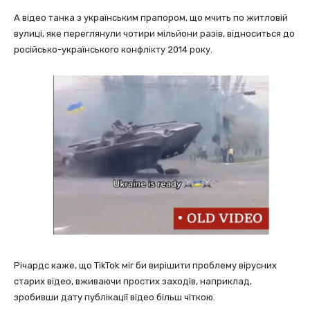
А відео танка з українським прапором, що мчить по житловій
вулиці, яке переглянули чотири мільйони разів, відноситься до
російсько-українського конфлікту 2014 року.
Річардс каже, що TikTok міг би вирішити проблему вірусних
старих відео, вживаючи простих заходів, наприклад,
зробивши дату публікації відео більш чіткою.