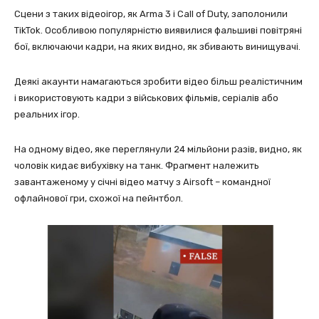
Сцени з таких відеоігор, як Arma 3 і Call of Duty, заполонили
TikTok. Особливою популярністю виявилися фальшиві повітряні
бої, включаючи кадри, на яких видно, як збивають винищувачі.
Деякі акаунти намагаються зробити відео більш реалістичним
і використовують кадри з військових фільмів, серіалів або
реальних ігор.
На одному відео, яке переглянули 24 мільйони разів, видно, як
чоловік кидає вибухівку на танк. Фрагмент належить
завантаженому у січні відео матчу з Airsoft – командної
офлайнової гри, схожої на пейнтбол.