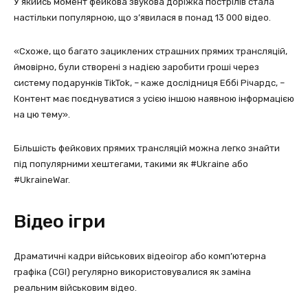
У якийсь момент фейкова звукова доріжка пострілів стала
настільки популярною, що з’явилася в понад 13 000 відео.
«Схоже, що багато зациклених страшних прямих трансляцій,
ймовірно, були створені з надією заробити гроші через
систему подарунків TikTok, – каже дослідниця Еббі Річардс, –
Контент має поєднуватися з усією іншою наявною інформацією
на цю тему».
Більшість фейкових прямих трансляцій можна легко знайти
під популярними хештегами, такими як #Ukraine або
#UkraineWar.
Відео ігри
Драматичні кадри військових відеоігор або комп’ютерна
графіка (CGI) регулярно використовувалися як заміна
реальним військовим відео.