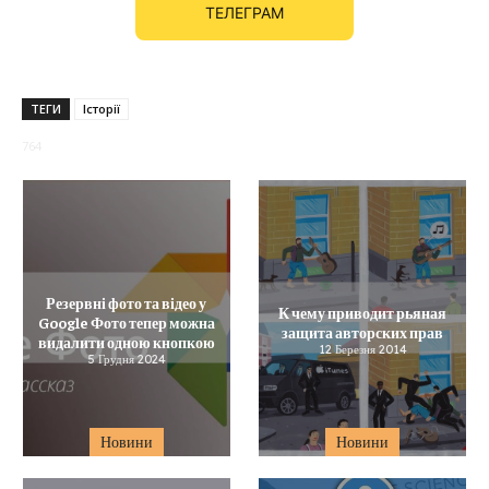
ТЕЛЕГРАМ
ТЕГИ
Історії
764
Резервні фото та відео у
К чему приводит рьяная
Google Фото тепер можна
защита авторских прав
видалити одною кнопкою
12 Березня 2014
5 Грудня 2024
Новини
Новини