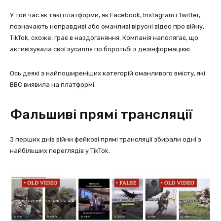
У той час як такі платформи, як Facebook, Instagram і Twitter,
позначають неправдиві або оманливі вірусні відео про війну,
TikTok, схоже, грає в наздоганяння. Компанія наполягає, що
активізувала свої зусилля по боротьбі з дезінформацією.
Ось деякі з найпоширеніших категорій оманливого вмісту, які
BBC виявила на платформі.
Фальшиві прямі трансляції
З перших днів війни фейкові прямі трансляції збирали одні з
найбільших переглядів у TikTok.