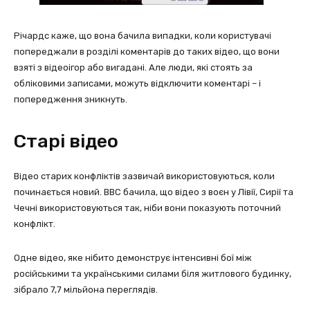
Річардс каже, що вона бачила випадки, коли користувачі
попереджали в розділі коментарів до таких відео, що вони
взяті з відеоігор або вигадані. Але люди, які стоять за
обліковими записами, можуть відключити коментарі – і
попередження зникнуть.
Старі відео
Відео старих конфліктів зазвичай використовуються, коли
починається новий. BBC бачила, що відео з воєн у Лівії, Сирії та
Чечні використовуються так, ніби вони показують поточний
конфлікт.
Одне відео, яке нібито демонструє інтенсивні бої між
російськими та українськими силами біля житлового будинку,
зібрало 7,7 мільйона переглядів.