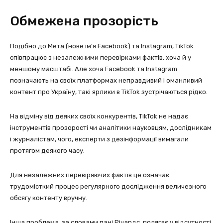
Обмежена прозорість
Подібно до Мета (нове ім’я Facebook) та Instagram, TikTok
співпрацює з незалежними перевірками фактів, хоча й у
меншому масштабі. Але хоча Facebook та Instagram
позначають на своїх платформах неправдивий і оманливий
контент про Україну, такі ярлики в TikTok зустрічаються рідко.
На відміну від деяких своїх конкурентів, TikTok не надає
інструментів прозорості чи аналітики науковцям, дослідникам
і журналістам, чого, експерти з дезінформації вимагали
протягом деякого часу.
Для незалежних перевіряючих фактів це означає
трудомісткий процес регулярного дослідження величезного
обсягу контенту вручну.
Інша проблема, за словами пані Річардс, полягає у відсутності