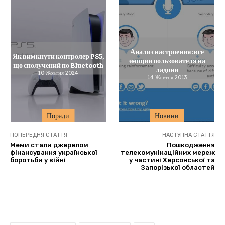
Анализ настроения: все
Як вимкнути контролер PS5,
эмоции пользователя на
що сполучений по Bluetooth
ладони
10 Жовтня 2024
14 Жовтня 2013
Поради
Новини
ПОПЕРЕДНЯ СТАТТЯ
НАСТУПНА СТАТТЯ
Меми стали джерелом
Пошкодження
фінансування української
телекомунікаційних мереж
боротьби у війні
у частині Херсонської та
Запорізької областей