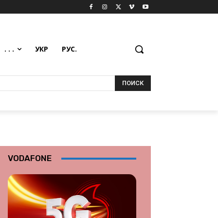
. . .
УКР
РУС.
ПОИСК
VODAFONE