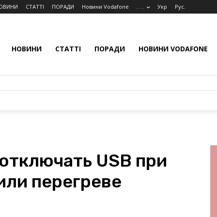
ОВИНИ
СТАТТІ
ПОРАДИ
Новини Vodafone
. . .
Укр
Рус.
НОВИНИ
СТАТТІ
ПОРАДИ
НОВИНИ VODAFONE
 отключать USB при
или перегреве