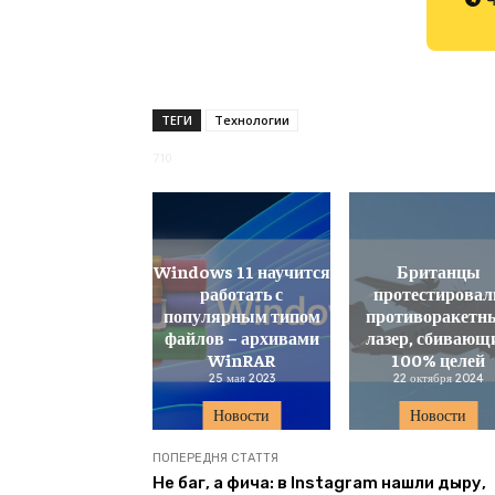
ТЕГИ
Технологии
710
Windows 11 научится
Британцы
работать с
протестировал
популярным типом
противоракетн
файлов – архивами
лазер, сбивающ
WinRAR
100% целей
25 мая 2023
22 октября 2024
Новости
Новости
ПОПЕРЕДНЯ СТАТТЯ
Не баг, а фича: в Instagram нашли дыру,