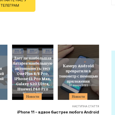
ТЕЛЕГРАМ
Дает ли наибольшая
батарея наибольшую
Камеру Android
и
автономность: тест
превратили в
ый
OnePlus 8/8 Pro,
тонометр с помощью
ий
iPhone 11 Pro Max,
приложения
Galaxy S20 Ultra,
12 января 2021
Huawei P40 Pro
20 апреля 2020
Новости
Новости
НАСТУПНА СТАТТЯ
iPhone 11 – вдвое быстрее любого Android