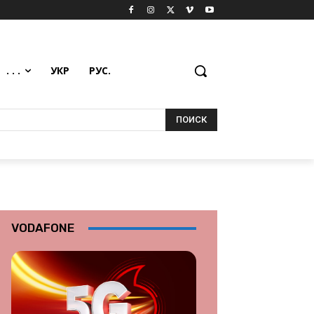
. . .
УКР
РУС.
ПОИСК
VODAFONE