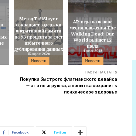
Метод TailSlayer
AR-игра на основе
ил
сокращает задержки
местоположения The
оперативной памяти
Walking Dead: Our
ных
на 93 процента за счет
World выйдет 12
me
избыточного
июля
дублирования данных
4 июля 2018
13 апреля 2026
Новости
Новости
НАСТУПНА СТАТТЯ
Покупка быстрого флагманского девайса
— это не игрушка, а попытка сохранить
психическое здоровье
Facebook
Twitter