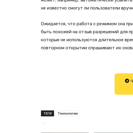
может, например, автоматически усыпить 
не известно смогут ли пользователи вруч
Ожидается, что работа с режимом сна п
быть похожей на отзыв разрешений для при
которые не используются длительное вре
повторном открытии спрашивают их снова
Ч
ТЕГИ
Технологии
707