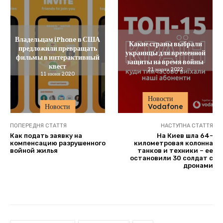
Владельцам iPhone в США
Какие страны выбрали
предложили превращать
украинцы для временной
фильмы в интерактивный
защиты на время войны
квест
21 марта 2022
11 июня 2020
Новости
Новости
Vodafone
ПОПЕРЕДНЯ СТАТТЯ
НАСТУПНА СТАТТЯ
Как подать заявку на
На Киев шла 64-
компенсацию разрушенного
километровая колонна
войной жилья
танков и техники – ее
остановили 30 солдат с
дронами