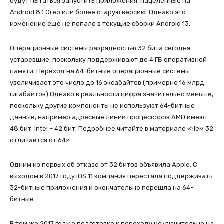
будут пытаться запустить приложения, нацеленные на
Android 8.1 Oreo или более старую версию. Однако это
изменение еще не попало в текущие сборки Android 13.
Операционные системы разрядностью 32 бита сегодня
устаревшие, поскольку поддерживают до 4 ГБ оперативной
памяти. Переход на 64-битные операционные системы
увеличивает это число до 16 эксабайтов (примерно 16 млрд
гигабайтов).Однако в реальности цифра значительно меньше,
поскольку другие компоненты не используют 64-битные
данные, например адресные линии процессоров AMD имеют
48 бит, Intel – 42 бит. Подробнее читайте в материале «Чем 32
отличается от 64».
Одним из первых об отказе от 32 битов объявила Apple. С
выходом в 2017 году iOS 11 компания перестала поддерживать
32-битные приложения и окончательно перешла на 64-
битные.
В том же 2017 году о подготовке к переходу исключительно на