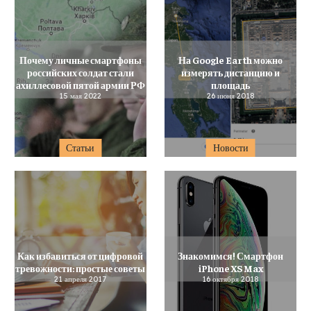
Почему личные смартфоны
На Google Earth можно
российских солдат стали
измерять дистанцию и
ахиллесовой пятой армии РФ
площадь
15 мая 2022
26 июня 2018
Статьи
Новости
Как избавиться от цифровой
Знакомимся! Смартфон
тревожности: простые советы
iPhone XS Max
21 апреля 2017
16 октября 2018