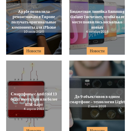
Apple позволила
Бюджетная линейка Samsung
ремонтникам в Европе
Galaxy J исчезнет, чтобы на ее
получать оригинальные
месте появились несколько
компоненты для iPhone
новых
10 июля 2020
4 октября 2018
Новости
Новости
Смартфоны с Android 13
До 9 объективов в одном
будут иметь три или более
смартфоне – технология Light
SIM-карт
2 июля 2018
4 апреля 2022
Новости
Новости