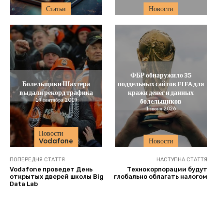
Статьи
Новости
ФБР обнаружило 35
Болельщики Шахтера
поддельных сайтов FIFA для
выдали рекорд трафика
кражи денег и данных
19 сентября 2019
болельщиков
1 июня 2026
Новости
Vodafone
Новости
ПОПЕРЕДНЯ СТАТТЯ
НАСТУПНА СТАТТЯ
Vodafone проведет День
Технокорпорации будут
открытых дверей школы Big
глобально облагать налогом
Data Lab