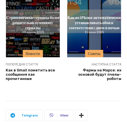
Стриминговые сервисы более
Как на iPhone автоматически
решительно отменяют
устанавливать обои в
сериалы
соответствии с днем и ночью
10 апреля 2019
11 июня 2025
Новости
Советы
ПОПЕРЕДНЯ СТАТТЯ
НАСТУПНА СТАТТЯ
Как в Gmail пометить все
Фермы на Марсе: их
сообщения как
основой будут пчелы-
прочитанные
роботы
Telegram
Viber