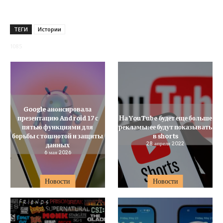
ТЕГИ
Истории
1085
Google анонсировала
презентацию Android 17 с
На YouTube будет еще больше
пятью функциями для
рекламы: ее будут показывать
борьбы с тошнотой и защиты
в shorts
данных
28 апреля 2022
6 мая 2026
Новости
Новости