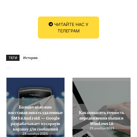
ЧИТАЙТЕ НАС У
ТЕЛЕГРАМ
ТЕГИ
Истории
920
Больше не нужно
восстанавливать удаленные
Как повысить точность
SMS в Android — Google
передвижения мыши в
разрабатывает мусорную
Windows 10
корзину для сообщений
19 декабря 2019
28 октября 2025