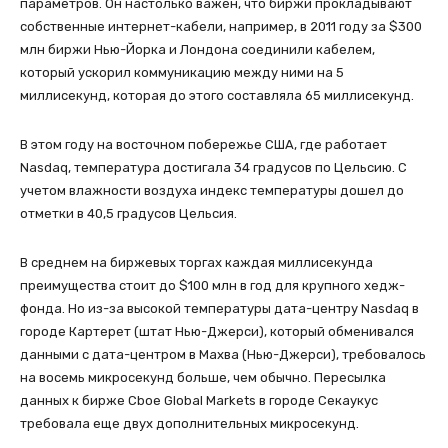
параметров. Он настолько важен, что биржи прокладывают
собственные интернет-кабели, например, в 2011 году за $300
млн биржи Нью-Йорка и Лондона соединили кабелем,
который ускорил коммуникацию между ними на 5
миллисекунд, которая до этого составляла 65 миллисекунд.
В этом году на восточном побережье США, где работает
Nasdaq, температура достигала 34 градусов по Цельсию. С
учетом влажности воздуха индекс температуры дошел до
отметки в 40,5 градусов Цельсия.
В среднем на биржевых торгах каждая миллисекунда
преимущества стоит до $100 млн в год для крупного хедж-
фонда. Но из-за высокой температуры дата-центру Nasdaq в
городе Картерет (штат Нью-Джерси), который обменивался
данными с дата-центром в Махва (Нью-Джерси), требовалось
на восемь микросекунд больше, чем обычно. Пересылка
данных к бирже Cboe Global Markets в городе Секаукус
требовала еще двух дополнительных микросекунд.