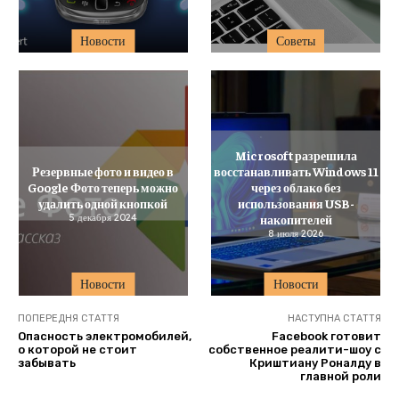
Новости
Советы
Microsoft разрешила
Резервные фото и видео в
восстанавливать Windows 11
Google Фото теперь можно
через облако без
удалить одной кнопкой
использования USB-
5 декабря 2024
накопителей
8 июля 2026
Новости
Новости
ПОПЕРЕДНЯ СТАТТЯ
НАСТУПНА СТАТТЯ
Опасность электромобилей,
Facebook готовит
о которой не стоит
собственное реалити-шоу с
забывать
Криштиану Роналду в
главной роли