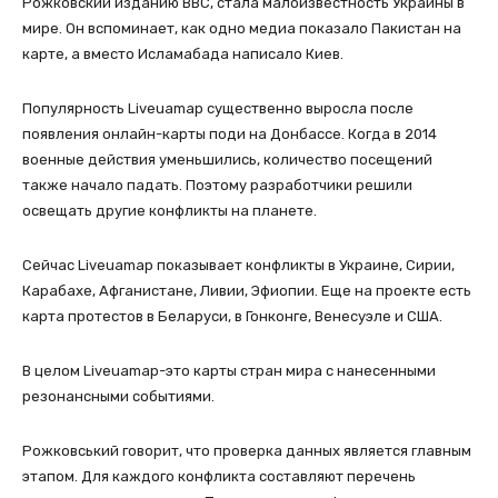
Рожковский изданию BBC, стала малоизвестность Украины в
мире. Он вспоминает, как одно медиа показало Пакистан на
карте, а вместо Исламабада написало Киев.
Популярность Liveuamap существенно выросла после
появления онлайн-карты поди на Донбассе. Когда в 2014
военные действия уменьшились, количество посещений
также начало падать. Поэтому разработчики решили
освещать другие конфликты на планете.
Сейчас Liveuamap показывает конфликты в Украине, Сирии,
Карабахе, Афганистане, Ливии, Эфиопии. Еще на проекте есть
карта протестов в Беларуси, в Гонконге, Венесуэле и США.
В целом Liveuamap-это карты стран мира с нанесенными
резонансными событиями.
Рожковський говорит, что проверка данных является главным
этапом. Для каждого конфликта составляют перечень