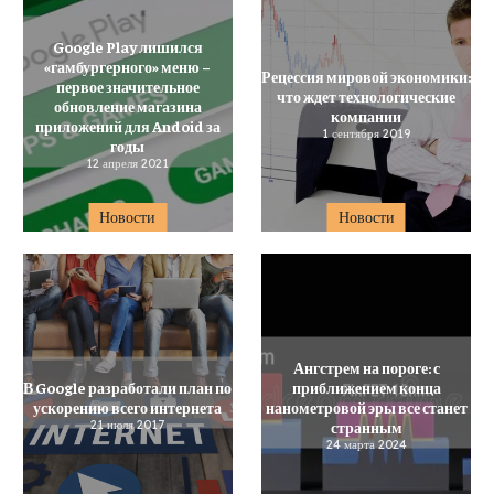
Google Play лишился
«гамбургерного» меню –
Рецессия мировой экономики:
первое значительное
что ждет технологические
обновление магазина
компании
приложений для Andoid за
1 сентября 2019
годы
12 апреля 2021
Новости
Новости
Ангстрем на пороге: с
В Google разработали план по
приближением конца
ускорению всего интернета
нанометровой эры все станет
21 июля 2017
странным
24 марта 2024