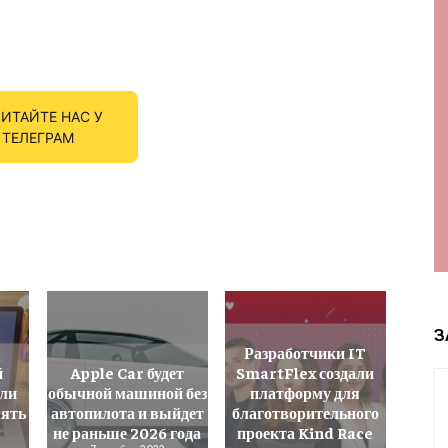
ИТАЙТЕ НАС У
ТЕЛЕГРАМ
З
Разработчики IT
й
Apple Car будет
SmartFlex создали
ли
обычной машиной без
платформу для
лять
автопилота и выйдет
благотворительного
и
не раньше 2026 года
проекта Kind Race