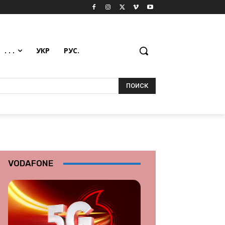
. . .
УКР
РУС.
ПОИСК
VODAFONE