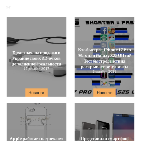
941
Кто быстрее: iPhone 17 Pro
Epson начала продажи в
Max или Galaxy S25 Ultra?
Украине своих 3D-очков
Тест быстродействия
дополненной реальности
раскрывает результаты
19 декабря 2017
3 октября 2025
Новости
Новости
Apple работает над чехлом
Представили смартфон,