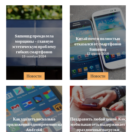
Samsung преодолела
Китай почти полностью
морщины – главную
отказался от смартфонов
эстетическую проблему
Samsung
гибких смартфонов
12 апреля 2018
15 октября 2024
Новости
Новости
Как удалить несколько
Поздравить любой ценой. Как
приложений одновременно на
мобильная сеть выдерживает
Android
праздничные нагрузки