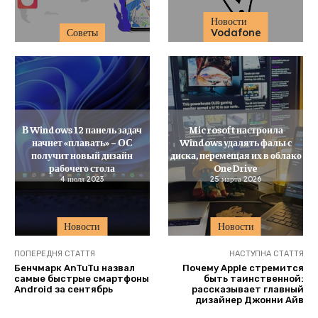
Новости
Советы
Vodafone
В Windows 12 панель задач
Microsoft настроила
начнет «плавать» – ОС
Windows удалять фалы с
получит новый дизайн
диска, перемещая их в облако
рабочего стола
OneDrive
4 июля 2023
25 марта 2026
Новости
Новости
ПОПЕРЕДНЯ СТАТТЯ
НАСТУПНА СТАТТЯ
Бенчмарк AnTuTu назвал
Почему Apple стремится
самые быстрые смартфоны
быть таинственной:
Android за сентябрь
рассказывает главный
дизайнер Джонни Айв