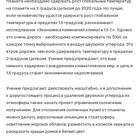
планете необходимо сдержать рост глобальных температур
на планете на 2 градуса Цельсия до 2020 года. Но лучше,
если человечеству удастся удержать рост глобальной
температуры в пределах 1,5 градусов, рассказывает
исследование «Экономика изменений климата 1,5 C». Однако
это очень дорого – необходимо компенсировать по $100 за
каждую тонну выброшенного в воздух двуокиси углерода. Это
втрое дороже, чем если удерживать температуру в пределах
2 градусов Цельсия. Ученые предупреждают, что еще
немного задержки с внедрением климатических мер, и цель в
1,5 градуса станет экономически недосягаемой.
Ученые предлагают действовать масштабно, и в дополнение
к дорогостоящего процесса удаления двуокиси углерода из
атмосферы также начать проект управления солнечным
излучением. Для отклонения солнечных лучей от планеты
можно делать аэрозольные инъекции в стратосферу,
осветление морских облаков, разместить в космосе зеркала и
раскрасить крыши домов в белый цвет.