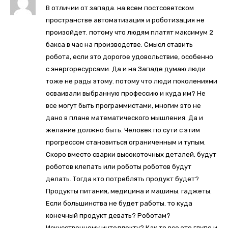
В отличии от запада. на всем постсоветском
пространстве автоматизация и роботизация не
произойдет. потому что людям платят максимум 2
бакса в час на производстве. Смысл ставить
робота, если это дорогое удовольствие, особенно
с энергоресурсами. Да и на Западе думаю люди
тоже не рады этому. потому что люди поколениями
осваивали выбранную профессию и куда им? Не
все могут быть программистами, многим это не
дано в плане математического мышления. Да и
желание должно быть. Человек по сути с этим
прогрессом становиться ограниченным и тупым.
Скоро вместо сварки высокоточных деталей, будут
роботов клепать или роботы роботов будут
делать. Тогда кто потреблять продукт будет?
Продукты питания, медицина и машины. гаджеты.
Если большинства не будет работы. то куда
конечный продукт девать? Роботам?
Искусственному интеллекту? Как то все это глупо и