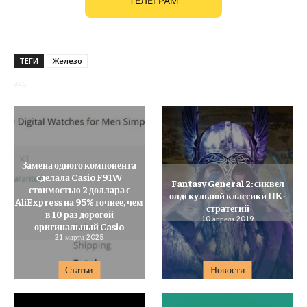
ТЕЛЕГРАМ
ТЕГИ
Железо
946
Замена одного компонента
сделала Casio F91W
Fantasy General 2: сиквел
стоимостью 2 доллара с
олдскульной классики ПК-
AliExpress на 95% точнее, чем
стратегий
в 10 раз дорогой
10 апреля 2019
оригинальный Casio
21 марта 2025
Статьи
Новости