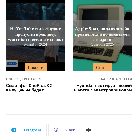
На YouTube стало труднее
Apple: 5 раз, когда их дизайн
пропустить рекламу.
провалился, а пользователи
YouTube спрятал эту кнопку
страдали
3 октября 2024
1 августа 2026
Новости
Статьи
ПОПЕРЕДНЯ СТАТТЯ
НАСТУПНА СТАТТЯ
Смартфон OnePlus X2
Hyundai тестирует новый
выпущен не будет
Elantra с электроприводом
Telegram
Viber