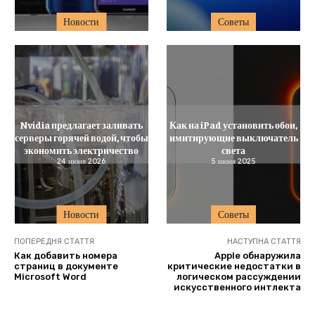
Новости
Советы
Nvidia предлагает заливать
Как на iPad установить обои,
серверы горячей водой, чтобы
имитирующие выключатель
экономить электричество
света
24 июня 2026
5 июня 2025
Новости
Советы
ПОПЕРЕДНЯ СТАТТЯ
НАСТУПНА СТАТТЯ
Как добавить номера
Apple обнаружила
страниц в документе
критические недостатки в
Microsoft Word
логическом рассуждении
искусственного интлекта