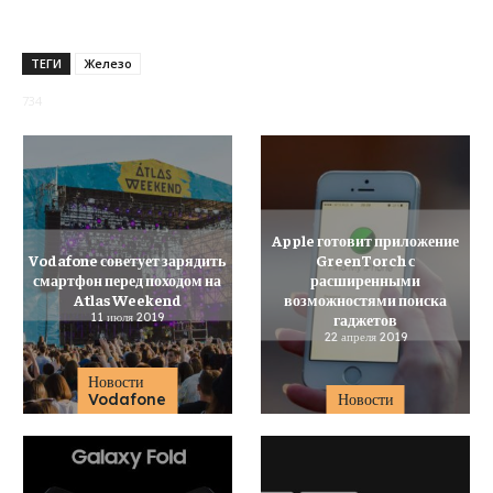
ТЕГИ
Железо
734
Apple готовит приложение
Vodafone советует зарядить
GreenTorch с
смартфон перед походом на
расширенными
Atlas Weekend
возможностями поиска
11 июля 2019
гаджетов
22 апреля 2019
Новости
Vodafone
Новости