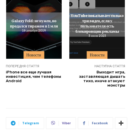
YouTube показывает только
Galaxy Fold: не нужен, но
три видео, если у
продался тиражом в 1 млн
пользователя есть
16 декабря 2019
блокировщик рекламы
3 июля 2023
Новости
Новости
ПОПЕРЕДНЯ СТАТТЯ
НАСТУПНА СТАТТЯ
iPhone все еще лучшая
Выходит игра,
инвестиция, чем телефоны
заставляющая дышать
Android
тихо, иначе атакуют
монстры
Telegram
Viber
Facebook