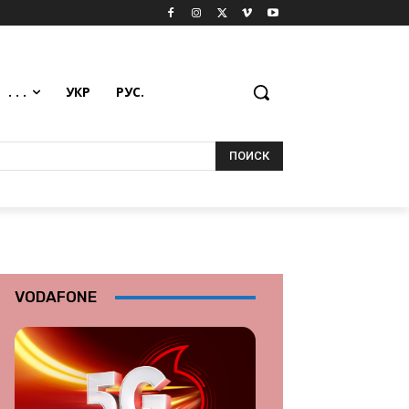
. . .
УКР
РУС.
ПОИСК
VODAFONE