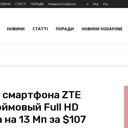
ОВИНИ
СТАТТІ
ПОРАДИ
Новини Vodafone
. . .
Укр
Рус.
НОВИНИ
СТАТТІ
ПОРАДИ
НОВИНИ VODAFONE
 смартфона ZTE
юймовый Full HD
 на 13 Мп за $107