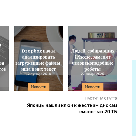
и
е
Dropbox начал
Людей, собиравших
анализировать
iPhone, заменят
ва
загруженные файлы,
человекоподобные
гое
ища в них текст
роботы
12 октября 2018
22 января 2025
е
Новости
Новости
НАСТУПНА СТАТТЯ
Японцы нашли ключ к жестким дискам
емкостью 20 ТБ