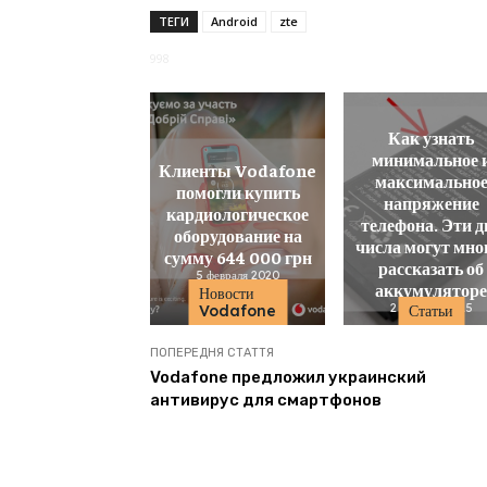
ТЕГИ
Android
zte
998
Как узнать
минимальное 
Клиенты Vodafone
максимально
помогли купить
напряжение
кардиологическое
телефона. Эти д
оборудование на
числа могут мно
сумму 644 000 грн
рассказать об
5 февраля 2020
аккумулятор
Новости
2 октября 2025
Vodafone
Статьи
ПОПЕРЕДНЯ СТАТТЯ
Vodafone предложил украинский
антивирус для смартфонов