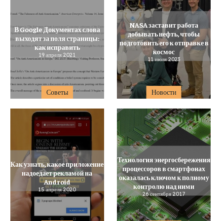
NASA заставит работа
В Google Документах слова
добывать нефть, чтобы
выходят за поля страницы:
подготовить его к отправке в
как исправить
космос
19 апреля 2021
11 июля 2023
Советы
Новости
Технология энергосбережения
Как узнать, какое приложение
процессоров в смартфонах
надоедает рекламой на
оказалась ключом к полному
Android
контролю над ними
15 апреля 2020
26 сентября 2017