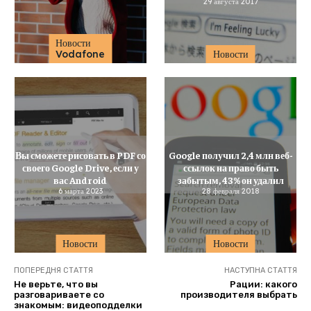
29 августа 2017
Новости
Vodafone
Новости
Вы сможете рисовать в PDF со
Google получил 2,4 млн веб-
своего Google Drive, если у
ссылок на право быть
вас Android
забытым, 43% он удалил
6 марта 2023
28 февраля 2018
Новости
Новости
ПОПЕРЕДНЯ СТАТТЯ
НАСТУПНА СТАТТЯ
Не верьте, что вы
Рации: какого
разговариваете со
производителя выбрать
знакомым: видеоподделки