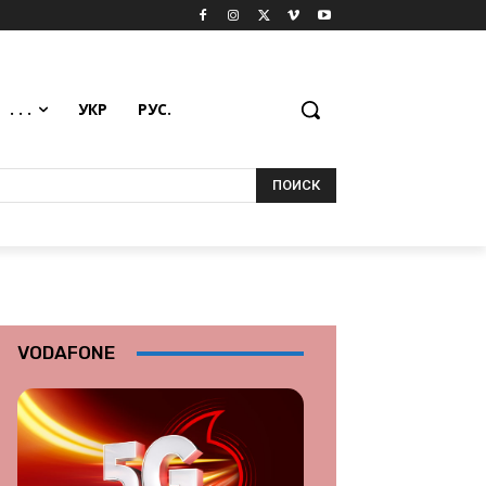
. . .
УКР
РУС.
ПОИСК
VODAFONE