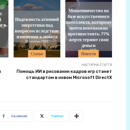
Мошенничество на
т
базе искусственного
й
Надежность атомной
интеллекта, которому
e в
энергетики под
почти невозможно
вопросом вследствие
противостоять: 77%
изменения климата
жертв теряют свои
31 октября 2021
деньги
8 мая 2023
Статьи
Новости
НАСТУПНА СТАТТЯ
я
Помощь ИИ в рисовании кадров игр станет
стандартом в новом Microsoft DirectX
Facebook
Twitter