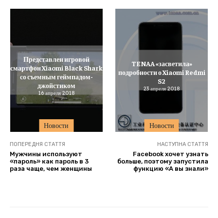
Представлен игровой
TENAA «засветила»
смартфон Xiaomi Black Shark
подробности о Xiaomi Redmi
со съемным геймпадом-
S2
джойстиком
23 апреля 2018
16 апреля 2018
Новости
Новости
ПОПЕРЕДНЯ СТАТТЯ
НАСТУПНА СТАТТЯ
Мужчины используют
Facebook хочет узнать
«пароль» как пароль в 3
больше, поэтому запустила
раза чаще, чем женщины
функцию «А вы знали»