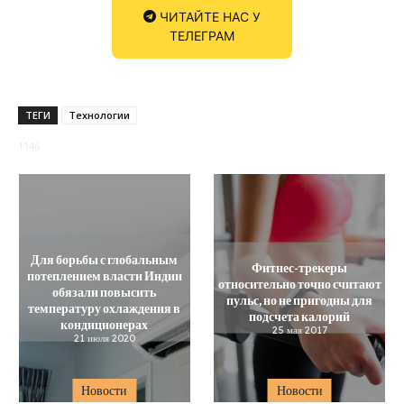
ЧИТАЙТЕ НАС У
ТЕЛЕГРАМ
ТЕГИ
Технологии
1146
Для борьбы с глобальным
Фитнес-трекеры
потеплением власти Индии
относительно точно считают
обязали повысить
пульс, но не пригодны для
температуру охлаждения в
подсчета калорий
кондиционерах
25 мая 2017
21 июля 2020
Новости
Новости