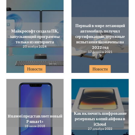
Первый в мире летающий
Майкрософт создала ПК,
автомобиль получил
запускающий программы
сертификацию, дорожные
только из интернета
испытания назначены на
20 ноября 2024
2022 год
17 февраля 2021
Новости
Новости
Как включить шифрование
Huawei представляет новый
резервных копий айфона в
P smart+
iCloud
18 июля 2018
27 декабря 2022