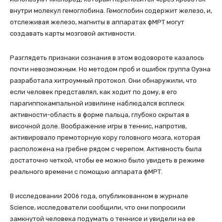
внутри молекул гемоглобина. Гемоглобин содержит железо, и,
отслеживая железо, магниты в аппаратах фМРТ могут
создавать карты мозговой активности.
Разглядеть признаки сознания в этом водовороте казалось
почти невозможным. Но методом проб и ошибок группа Оуэна
разработала хитроумный протокол. Они обнаружили, что
если человек представлял, как ходит по дому, в его
парагиппокампальной извилине наблюдался всплеск
активности-область в форме пальца, глубоко скрытая в
височной доле. Воображение игры в теннис, напротив,
активировало премоторную кору головного мозга, которая
расположена на гребне рядом с черепом. Активность была
достаточно четкой, чтобы ее можно было увидеть в режиме
реального времени с помощью аппарата фМРТ.
В исследовании 2006 года, опубликованном в журнале
Science, исследователи сообщили, что они попросили
замкнутой человека подумать о теннисе и увидели на ее