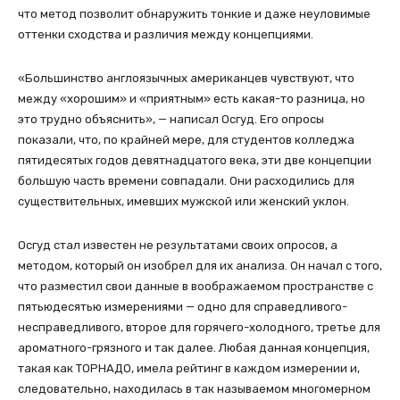
что метод позволит обнаружить тонкие и даже неуловимые
оттенки сходства и различия между концепциями.
«Большинство англоязычных американцев чувствуют, что
между «хорошим» и «приятным» есть какая-то разница, но
это трудно объяснить», — написал Осгуд. Его опросы
показали, что, по крайней мере, для студентов колледжа
пятидесятых годов девятнадцатого века, эти две концепции
большую часть времени совпадали. Они расходились для
существительных, имевших мужской или женский уклон.
Осгуд стал известен не результатами своих опросов, а
методом, который он изобрел для их анализа. Он начал с того,
что разместил свои данные в воображаемом пространстве с
пятьюдесятью измерениями — одно для справедливого-
несправедливого, второе для горячего-холодного, третье для
ароматного-грязного и так далее. Любая данная концепция,
такая как ТОРНАДО, имела рейтинг в каждом измерении и,
следовательно, находилась в так называемом многомерном