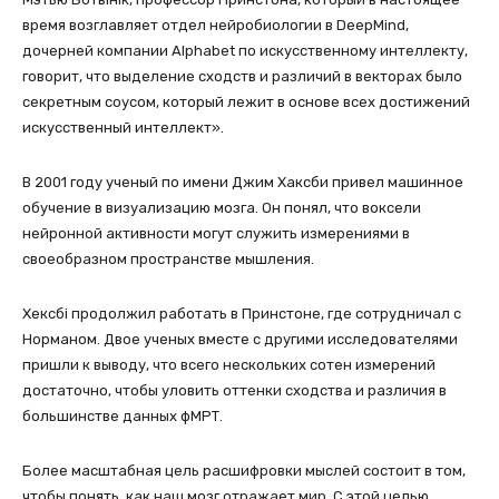
время возглавляет отдел нейробиологии в DeepMind,
дочерней компании Alphabet по искусственному интеллекту,
говорит, что выделение сходств и различий в векторах было
секретным соусом, который лежит в основе всех достижений
искусственный интеллект».
В 2001 году ученый по имени Джим Хаксби привел машинное
обучение в визуализацию мозга. Он понял, что воксели
нейронной активности могут служить измерениями в
своеобразном пространстве мышления.
Хексбі продолжил работать в Принстоне, где сотрудничал с
Норманом. Двое ученых вместе с другими исследователями
пришли к выводу, что всего нескольких сотен измерений
достаточно, чтобы уловить оттенки сходства и различия в
большинстве данных фМРТ.
Более масштабная цель расшифровки мыслей состоит в том,
чтобы понять, как наш мозг отражает мир. С этой целью