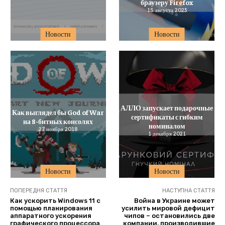
браузеру Firefox
15 августа 2023
Новости
Новости
АЛЛО запускает подарочные
Как выглядел бы God of War
сертификаты с гибким
на 8-битных консолях
номиналом
27 ноября 2018
1 декабря 2021
Новости
Новости
ПОПЕРЕДНЯ СТАТТЯ
НАСТУПНА СТАТТЯ
Как ускорить Windows 11 с
Война в Украине может
помощью планирования
усилить мировой дефицит
аппаратного ускорения
чипов – остановились две
графического процессора
компании, производившие