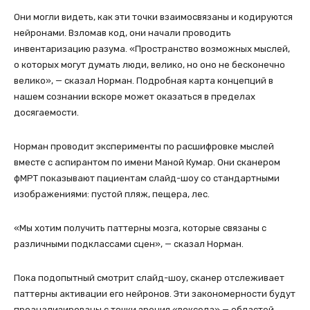
Они могли видеть, как эти точки взаимосвязаны и кодируются
нейронами. Взломав код, они начали проводить
инвентаризацию разума. «Пространство возможных мыслей,
о которых могут думать люди, велико, но оно не бесконечно
велико», — сказал Норман. Подробная карта концепций в
нашем сознании вскоре может оказаться в пределах
досягаемости.
Норман проводит эксперименты по расшифровке мыслей
вместе с аспирантом по имени Маной Кумар. Они сканером
фМРТ показывают пациентам слайд-шоу со стандартными
изображениями: пустой пляж, пещера, лес.
«Мы хотим получить паттерны мозга, которые связаны с
различными подклассами сцен», — сказал Норман.
Пока подопытный смотрит слайд-шоу, сканер отслеживает
паттерны активации его нейронов. Эти закономерности будут
проанализированы с точки зрения «воксела» — областей