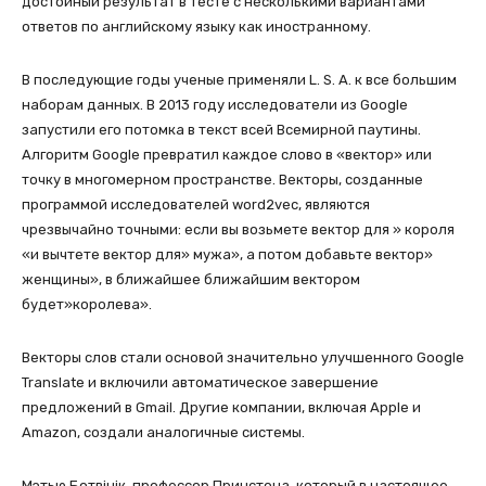
достойный результат в тесте с несколькими вариантами
ответов по английскому языку как иностранному.
В последующие годы ученые применяли L. S. A. к все большим
наборам данных. В 2013 году исследователи из Google
запустили его потомка в текст всей Всемирной паутины.
Алгоритм Google превратил каждое слово в «вектор» или
точку в многомерном пространстве. Векторы, созданные
программой исследователей word2vec, являются
чрезвычайно точными: если вы возьмете вектор для » короля
«и вычтете вектор для» мужа», а потом добавьте вектор»
женщины», в ближайшее ближайшим вектором
будет»королева».
Векторы слов стали основой значительно улучшенного Google
Translate и включили автоматическое завершение
предложений в Gmail. Другие компании, включая Apple и
Amazon, создали аналогичные системы.
Мэтью Ботвінік, профессор Принстона, который в настоящее