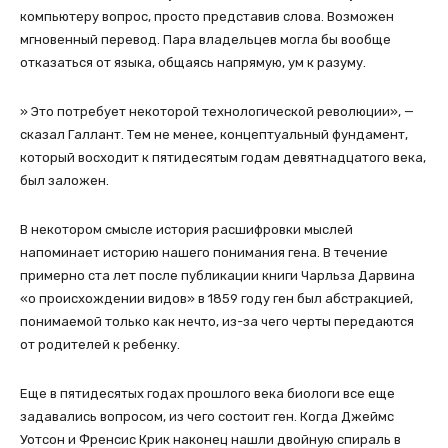
компьютеру вопрос, просто представив слова. Возможен
мгновенный перевод. Пара владельцев могла бы вообще
отказаться от языка, общаясь напрямую, ум к разуму.
» Это потребует некоторой технологической революции», —
сказал Галлант. Тем не менее, концептуальный фундамент,
который восходит к пятидесятым годам девятнадцатого века,
был заложен.
В некотором смысле история расшифровки мыслей
напоминает историю нашего понимания гена. В течение
примерно ста лет после публикации книги Чарльза Дарвина
«о происхождении видов» в 1859 году ген был абстракцией,
понимаемой только как нечто, из-за чего черты передаются
от родителей к ребенку.
Еще в пятидесятых годах прошлого века биологи все еще
задавались вопросом, из чего состоит ген. Когда Джеймс
Уотсон и Френсис Крик наконец нашли двойную спираль в