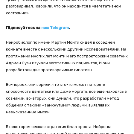
разговаривал. Говорили, что он находится в «вегетативном
состоянии».
Підписуйтесь на
наш Telegram
.
Нейробиолог по имени Мартин Монти сидел в соседней
комнате вместе с несколькими другими исследователями. На
протяжении многих лет Монти и его постдокторский советник
Адриан Оуэн изучали вегетативных пациентов, И они
разработали две противоречивые гипотезы.
Во-первых, они верили, что кто-то может потерять
способность двигаться или даже моргать, все еще находясь в
сознании; во-вторых, они думали, что разработали метод
общения с такими «замкнутыми» людьми, выявляя их
невысказанные мысли.
В некотором смысле стратегия была проста. Нейроны
используют кислород, который переносится через кровоток