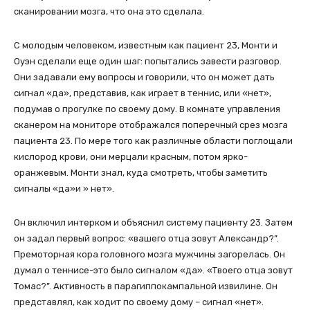
сканировании мозга, что она это сделала.
С молодым человеком, известным как пациент 23, Монти и
Оуэн сделали еще один шаг: попытались завести разговор.
Они задавали ему вопросы и говорили, что он может дать
сигнал «да», представив, как играет в теннис, или «нет»,
подумав о прогулке по своему дому. В комнате управления
сканером на мониторе отображался поперечный срез мозга
пациента 23. По мере того как различные области поглощали
кислород крови, они мерцали красным, потом ярко-
оранжевым. Монти знал, куда смотреть, чтобы заметить
сигналы «да»и » нет».
Он включил интерком и объяснил систему пациенту 23. Затем
он задал первый вопрос: «вашего отца зовут Александр?”.
Премоторная кора головного мозга мужчины загорелась. Он
думал о теннисе-это было сигналом «да». «Твоего отца зовут
Томас?”. Активность в парагиппокампальной извилине. Он
представлял, как ходит по своему дому – сигнал «нет».