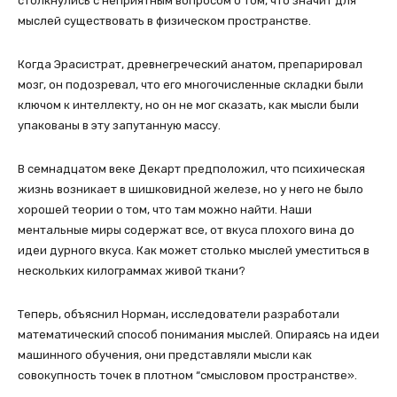
столкнулись с неприятным вопросом о том, что значит для
мыслей существовать в физическом пространстве.
Когда Эрасистрат, древнегреческий анатом, препарировал
мозг, он подозревал, что его многочисленные складки были
ключом к интеллекту, но он не мог сказать, как мысли были
упакованы в эту запутанную массу.
В семнадцатом веке Декарт предположил, что психическая
жизнь возникает в шишковидной железе, но у него не было
хорошей теории о том, что там можно найти. Наши
ментальные миры содержат все, от вкуса плохого вина до
идеи дурного вкуса. Как может столько мыслей уместиться в
нескольких килограммах живой ткани?
Теперь, объяснил Норман, исследователи разработали
математический способ понимания мыслей. Опираясь на идеи
машинного обучения, они представляли мысли как
совокупность точек в плотном “смысловом пространстве».