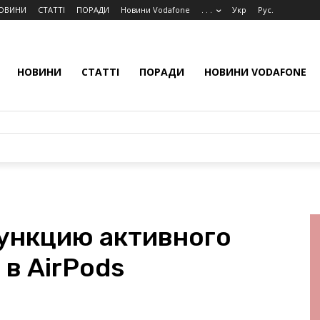
ОВИНИ
СТАТТІ
ПОРАДИ
Новини Vodafone
. . .
Укр
Рус.
НОВИНИ
СТАТТІ
ПОРАДИ
НОВИНИ VODAFONE
ункцию активного
в AirPods