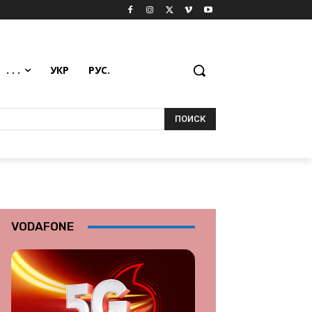
. . .
УКР
РУС.
ПОИСК
VODAFONE