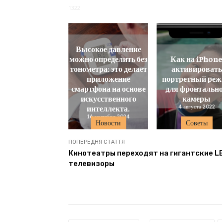
1322
Высокое давление
можно определить без
Как на iPhon
тонометра: это делает
активировать
приложение
портретный ре
смартфона на основе
для фронтальн
искусственного
камеры
интеллекта.
4 августа 2022
16 сентября 2024
Новости
Советы
ПОПЕРЕДНЯ СТАТТЯ
Кинотеатры переходят на гигантские L
телевизоры