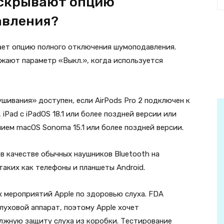
 скрывают опцию
авления?
вает опцию полного отключения шумоподавления.
ажают параметр «Выкл.», когда используется
ивания» доступен, если AirPods Pro 2 подключен к
, iPad с iPadOS 18.1 или более поздней версии или
ием macOS Sonoma 15.1 или более поздней версии.
 в качестве обычных наушников Bluetooth на
аких как телефоны и планшеты Android.
ах мероприятий Apple по здоровью слуха. FDA
луховой аппарат, поэтому Apple хочет
олжную защиту слуха из коробки. Тестирование