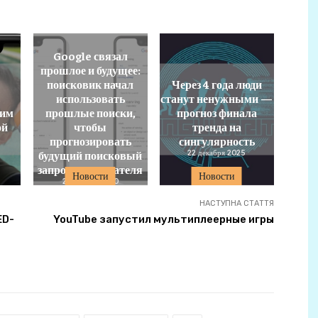
Google связал
прошлое и будущее:
e
поисковик начал
Через 4 года люди
использовать
станут ненужными —
жим
прошлые поиски,
прогноз финала
ой
чтобы
тренда на
прогнозировать
сингулярность
будущий поисковый
22 декабря 2025
запрос пользователя
Новости
Новости
25 ноября 2020
НАСТУПНА СТАТТЯ
ED-
YouTube запустил мультиплеерные игры