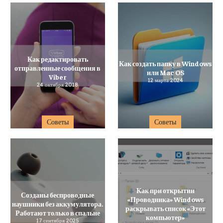
Как редактировать
Как создать папку в Windows
отправленные сообщения в
или Mac OS
Viber
12 марта 2024
24 октября 2018
Советы
Советы
Как при открытии
Созданы беспроводные
«Проводника» Windows
наушники без аккумулятора.
раскрывать список «Этот
Работают только в спальне
компьютер»
17 сентября 2025