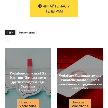
ЧИТАЙТЕ НАС У
ТЕЛЕГРАМ
ТЕГИ
Технологии
1060
Vodafone запустил 4G в
Vodafone Украина и группа
Каменце-Подольском и
Vodafone договорились о
других городах запада
дальнейшем сотрудничестве
Украины
3 марта 2020
6 декабря 2018
Новости
Новости
Vodafone
Vodafone