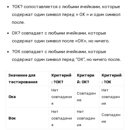
?OK? сопоставляется с любыми ячейками, которые
содержат один символ перед » OK » и один символ
после.
ОК? совпадает с любыми ячейками, которые
содержат один символ после «ОК», но ничего.
?ОК совпадает с любыми ячейками, которые
содержат один символ перед “ОК”, но ничего после.
Значение для
Критерий
Критери
Критерий
тестирования
: ?ОК?
й: ОК?
: ?ОК
Нет
Нет
Совпаден
Ока
совпадени
совпаден
ие
я
ия
Нет
Нет
Совпаден
Вок
совпадени
совпаден
ие
я
ия