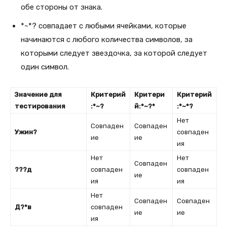
обе стороны от знака.
*~*? совпадает с любыми ячейками, которые
начинаются с любого количества символов, за
которыми следует звездочка, за которой следует
один символ.
Значение для
Критерий
Критери
Критерий
тестирования
:*~?
й:*~?*
:*~*?
Нет
Совпаден
Совпаден
Ужин?
совпаден
ие
ие
ия
Нет
Нет
Совпаден
???д
совпаден
совпаден
ие
ия
ия
Нет
Совпаден
Совпаден
Д?*в
совпаден
ие
ие
ия