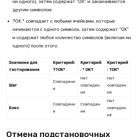
ни одного), затем содержат “ОК” и заканчиваются
другим символом.
?OK * совпадает с любыми ячейками, которые
начинаются с одного символа, затем содержат “OK”
и содержат любое количество символов (включая ни
одного) после этого.
Значение для
Критерий:
Критерий
Критерий
тестирования
??ОК*
: * ОК?
: ?ОК*
Нет
Нет
Совпадени
Шаг
совпаден
совпаден
е
ия
ия
Нет
Совпадени
Совпаден
Бокс
совпаден
е
ие
ия
Отмена подстановочных