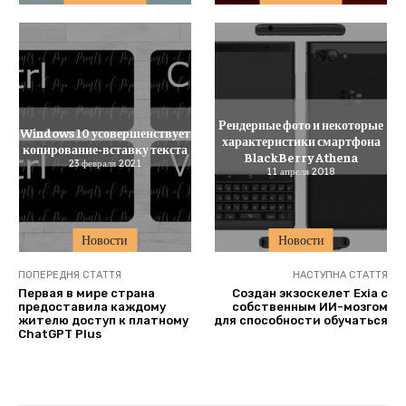
Рендерные фото и некоторые
Windows 10 усовершенствует
характеристики смартфона
копирование-вставку текста
BlackBerry Athena
23 февраля 2021
11 апреля 2018
Новости
Новости
ПОПЕРЕДНЯ СТАТТЯ
НАСТУПНА СТАТТЯ
Первая в мире страна
Создан экзоскелет Exia с
предоставила каждому
собственным ИИ-мозгом
жителю доступ к платному
для способности обучаться
ChatGPT Plus