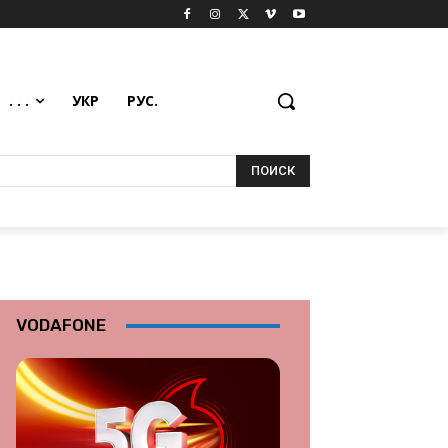
. . .
УКР
РУС.
ПОИСК
VODAFONE