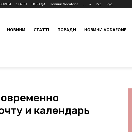
ОВИНИ
СТАТТІ
ПОРАДИ
Новини Vodafone
. . .
Укр
Рус.
НОВИНИ
СТАТТІ
ПОРАДИ
НОВИНИ VODAFONE
дновременно
очту и календарь