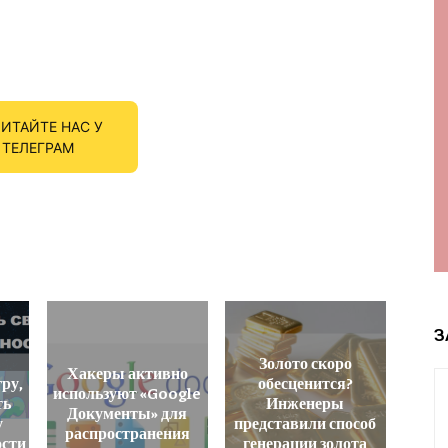
ИТАЙТЕ НАС У
ТЕЛЕГРАМ
З
Золото скоро
Хакеры активно
гру,
обесценится?
используют «Google
ть
Инженеры
Документы» для
у
представили способ
распространения
ости
генерации золота