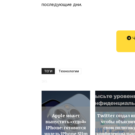
последующие дни.
Ч
ТЕГИ
Технологии
595
Apple может
Twitter создал и
выпустить «худой»
чтобы объясни
iPhone: готовится
свою политик
модель iPhone Slim
конфиденциальн