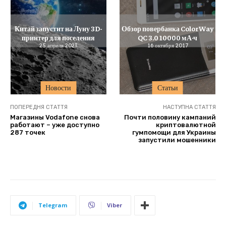
Китай запустит на Луну 3D-
Обзор повербанка ColorWay
принтер для поселения
QC 3.0 10000 мА·ч
25 апреля 2023
16 октября 2017
Новости
Статьи
ПОПЕРЕДНЯ СТАТТЯ
НАСТУПНА СТАТТЯ
Магазины Vodafone снова
Почти половину кампаний
работают – уже доступно
криптовалютной
287 точек
гумпомощи для Украины
запустили мошенники
Telegram
Viber