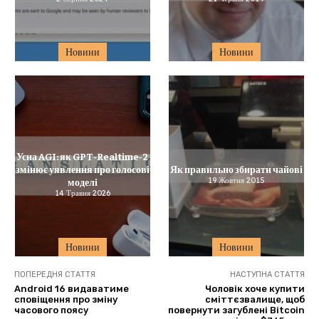
Новини
Новини
Усна AGI: як GPT‑Realtime‑2
змінює уявлення про голосові
Як правильно збирати чайові
моделі
19 Жовтня 2015
14 Травня 2026
Новини
Новини
ПОПЕРЕДНЯ СТАТТЯ
НАСТУПНА СТАТТЯ
Android 16 видаватиме
Чоловік хоче купити
сповіщення про зміну
сміттєзвалище, щоб
часового поясу
повернути загублені Bitcoin