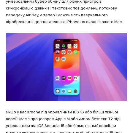
універсальний буфер обміну для різних пристроїв,
синхронізацію дзвінків і текстових повідомлень, потокову
передачу AirPlay, а тепер і можливість дзеркального
відображення дисплея вашого iPhone на екрані вашого Mac.
Якщо у вас iPhone під управлінням iOS 18 або більш пізньої
версії і Mac з процесором Apple M або чипом безпеки T2 під
управлінням macOS Sequoia 15 або більш пізньої версії, ви
можете використовувати дзеркальне відображення iPhone.