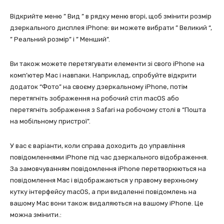
Відкрийте меню ” Вид ” в рядку меню вгорі, щоб змінити розмір
дзеркального дисплея iPhone: ви можете вибрати ” Великий “,
” Реальний розмір” і ” Менший”.
Ви також можете перетягувати елементи зі свого iPhone на
комп’ютер Mac і навпаки. Наприклад, спробуйте відкрити
додаток “Фото” на своєму дзеркальному iPhone, потім
перетягніть зображення на робочий стіл macOS або
перетягніть зображення з Safari на робочому столі в “Пошта
на мобільному пристрої”.
У вас є варіанти, коли справа доходить до управління
повідомленнями iPhone під час дзеркального відображення.
За замовчуванням повідомлення iPhone перетворюються на
повідомлення Mac і відображаються у правому верхньому
кутку інтерфейсу macOS, а при видаленні повідомлень на
вашому Mac вони також видаляються на вашому iPhone. Це
можна змінити.: