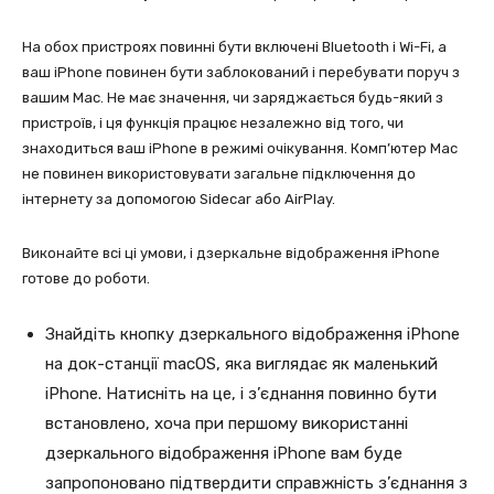
На обох пристроях повинні бути включені Bluetooth і Wi-Fi, а
ваш iPhone повинен бути заблокований і перебувати поруч з
вашим Mac. Не має значення, чи заряджається будь-який з
пристроїв, і ця функція працює незалежно від того, чи
знаходиться ваш iPhone в режимі очікування. Комп’ютер Mac
не повинен використовувати загальне підключення до
інтернету за допомогою Sidecar або AirPlay.
Виконайте всі ці умови, і дзеркальне відображення iPhone
готове до роботи.
Знайдіть кнопку дзеркального відображення iPhone
на док-станції macOS, яка виглядає як маленький
iPhone. Натисніть на це, і з’єднання повинно бути
встановлено, хоча при першому використанні
дзеркального відображення iPhone вам буде
запропоновано підтвердити справжність з’єднання з