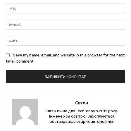
коментарі:
Ім'
E-
mai
сай
Save my name, email, and website in this browser for the next
time I comment.
Євген
Євген пише для TechToday з 2012 року.
Інженер за освітою. Захоплюється
реставрацією старих автомобілів.