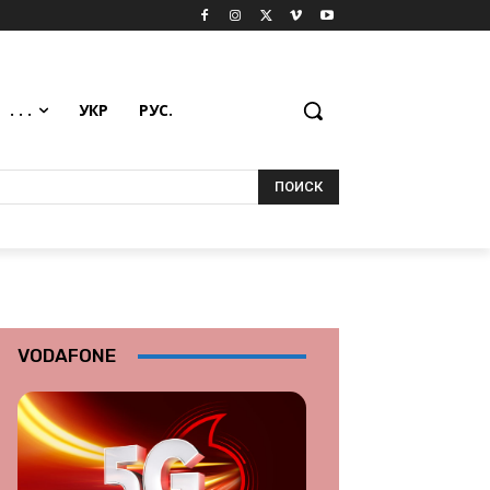
. . .
УКР
РУС.
ПОИСК
VODAFONE