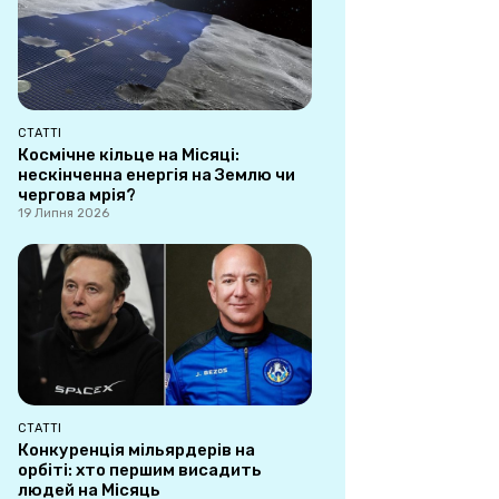
СТАТТІ
Космічне кільце на Місяці:
нескінченна енергія на Землю чи
чергова мрія?
19 Липня 2026
СТАТТІ
Конкуренція мільярдерів на
орбіті: хто першим висадить
людей на Місяць