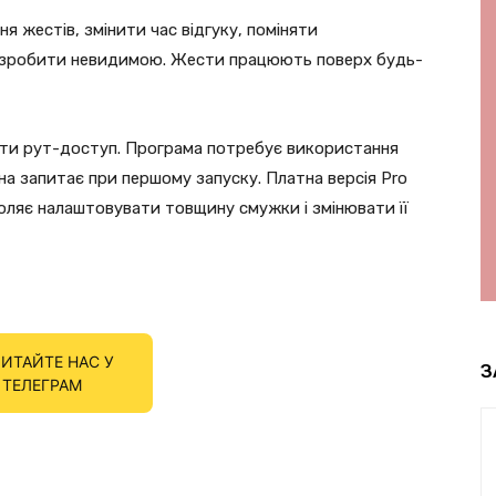
 жестів, змінити час відгуку, поміняти
бо зробити невидимою. Жести працюють поверх будь-
мати рут-доступ. Програма потребує використання
на запитає при першому запуску. Платна версія Pro
оляє налаштовувати товщину смужки і змінювати її
ИТАЙТЕ НАС У
З
ТЕЛЕГРАМ