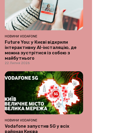
НОВИНИ VODAFONE
Future You: у Києві відкрили
інтерактивну AI-інсталяцію, де
можна зустрітися із собою з
майбутнього
22 Липня 2026
НОВИНИ VODAFONE
Vodafone запустив 5G у всіх
районах Києва