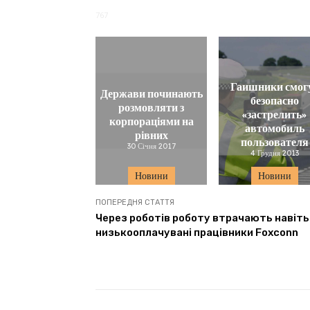
767
Гаишники смог
Держави починають
безопасно
розмовляти з
«застрелить»
корпораціями на
автомобиль
рівних
пользователя
30 Січня 2017
4 Грудня 2013
Новини
Новини
ПОПЕРЕДНЯ СТАТТЯ
Через роботів роботу втрачають навіть
низькооплачувані працівники Foxconn