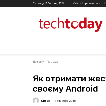
П’ятниця, 7 Серпня, 2026
Увійти / приєднатися
Додому
Поради
Як отримати жест
своєму Android
Євген
14 Лютого 2018