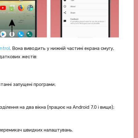
ntrol
. Вона виводить у нижній частині екрана смугу,
даткових жестів:
танні запущені програми;
ділення на два вікна (працює на Android 7.0 і вище);
 перемикач швидких налаштувань.