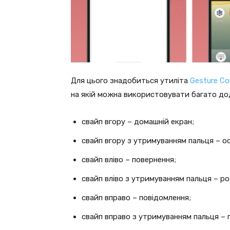
Для цього знадобиться утиліта
Gesture Co
на якій можна використовувати багато до
свайп вгору – домашній екран;
свайп вгору з утримуванням пальця – ос
свайп вліво – повернення;
свайп вліво з утримуванням пальця – роз
свайп вправо – повідомлення;
свайп вправо з утримуванням пальця –