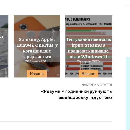
ут
Samsung, Apple,
Тестування показало:
Huawei, OnePlus: у
ігри в SteamOS
кого швидше
працюють швидше,
заряджається
ніж в Windows 11
20 Серпня 2018
26 Червня 2025
Новини
Новини
НАСТУПНА СТАТТЯ
«Розумні» годинники руйнують
швейцарську індустрію