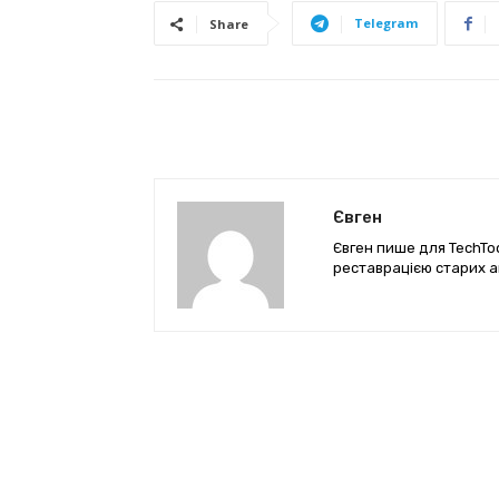
Telegram
Share
Євген
Євген пише для TechTod
реставрацією старих а