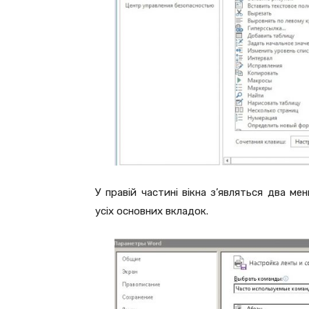
У правій частині вікна з’являться два м
усіх основних вкладок.