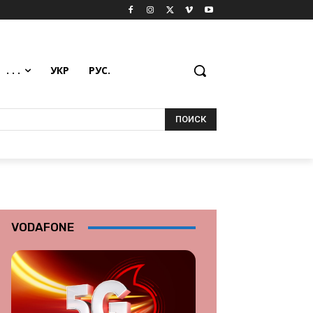
. . .
УКР
РУС.
ПОИСК
VODAFONE