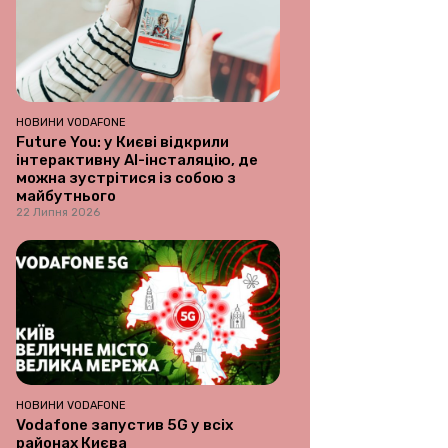
НОВИНИ VODAFONE
Future You: у Києві відкрили
інтерактивну AI-інсталяцію, де
можна зустрітися із собою з
майбутнього
22 Липня 2026
НОВИНИ VODAFONE
Vodafone запустив 5G у всіх
районах Києва