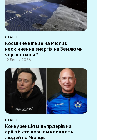
СТАТТІ
Космічне кільце на Місяці:
нескінченна енергія на Землю чи
чергова мрія?
19 Липня 2026
СТАТТІ
Конкуренція мільярдерів на
орбіті: хто першим висадить
людей на Місяць