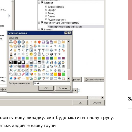
З
рить нову вкладку, яка буде містити і нову групу.
ати», задайте назву групи