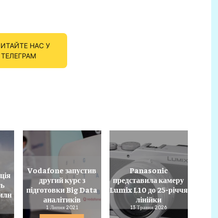
ИТАЙТЕ НАС У
ТЕЛЕГРАМ
Vodafone запустив
Panasonic
ція
другий курс з
представила камеру
ть
підготовки Big Data
Lumix L10 до 25-річчя
млн
аналітиків
лінійки
1 Липня 2021
13 Травня 2026