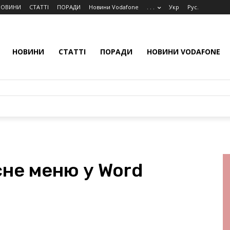
НОВИНИ
СТАТТІ
ПОРАДИ
Новини Vodafone
. . .
Укр
Рус.
НОВИНИ
СТАТТІ
ПОРАДИ
НОВИНИ VODAFONE
сне меню у Word