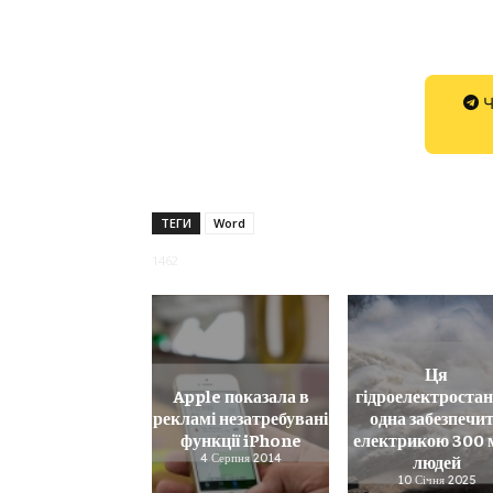
Ч
ТЕГИ
Word
1462
Ця
Apple показала в
гідроелектростан
рекламі незатребувані
одна забезпечи
функції iPhone
електрикою 300 
4 Серпня 2014
людей
10 Січня 2025