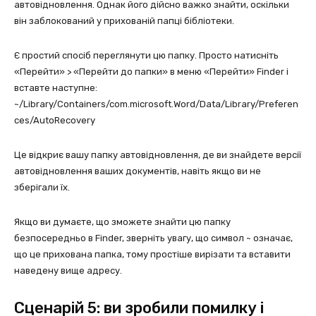
автовідновлення. Однак його дійсно важко знайти, оскільки
він заблокований у прихованій папці бібліотеки.
Є простий спосіб переглянути цю папку. Просто натисніть
«Перейти» > «Перейти до папки» в меню «Перейти» Finder і
вставте наступне:
~/Library/Containers/com.microsoft.Word/Data/Library/Preferen
ces/AutoRecovery
Це відкриє вашу папку автовідновлення, де ви знайдете версії
автовідновлення ваших документів, навіть якщо ви не
зберігали їх.
Якщо ви думаєте, що зможете знайти цю папку
безпосередньо в Finder, зверніть увагу, що символ ~ означає,
що це прихована папка, тому простіше вирізати та вставити
наведену вище адресу.
Сценарій 5: ви зробили помилку і