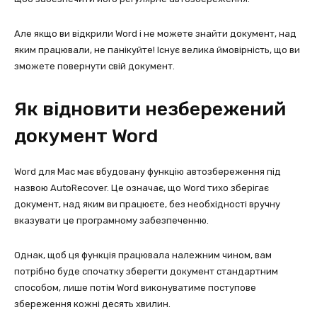
Але якщо ви відкрили Word і не можете знайти документ, над
яким працювали, не панікуйте! Існує велика ймовірність, що ви
зможете повернути свій документ.
Як відновити незбережений
документ Word
Word для Mac має вбудовану функцію автозбереження під
назвою AutoRecover. Це означає, що Word тихо зберігає
документ, над яким ви працюєте, без необхідності вручну
вказувати це програмному забезпеченню.
Однак, щоб ця функція працювала належним чином, вам
потрібно буде спочатку зберегти документ стандартним
способом, лише потім Word виконуватиме поступове
збереження кожні десять хвилин.