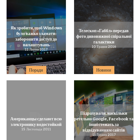
Як зробити, щоб Windows
Телескоп «Габбл» передав
було важко зламати:
фото дивовижної спіральної
заборонити доступ до
галактики
налаштувань
10 Травня 2016
11 Липня 2017
Поради
Новини
Підрахували, наскільки
Американцы сделают всю
ретельно Google, Facebook та
электронику водостойкой
інші стежать за
15 Листопада 2011
відвідуванням сайтів
13 Грудня 2017