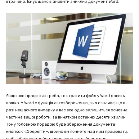
втрачено. Існує шанс відновити зниклий документ Word.
Якщо все працює як треба, то втратити файл у Word досить
важко. У Word є функція автозбереження, яка означає, що в
разі нещасного випадку у вас все одно залишиться основна
частина вашої роботи, за винятком останніх десяти хвилин.
Тому головною порадою буде збереження документа
кнопкою «Зберегти», щойно ви почнете над ним працювати,
щоб забезпечити його регулярне автозбереження.