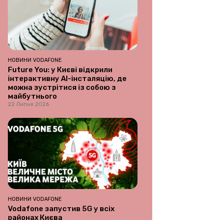
НОВИНИ VODAFONE
Future You: у Києві відкрили
інтерактивну AI-інсталяцію, де
можна зустрітися із собою з
майбутнього
22 Липня 2026
НОВИНИ VODAFONE
Vodafone запустив 5G у всіх
районах Києва