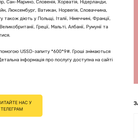
пр, Сан-Марино, Словенія, Хорватія, Нідерланди,
тейн, Люксембург, Ватикан, Норвегія, Словаччина,
 також діють у Польщі, Італії, Німеччині, Франції,
, Великобританії, Греції, Мальті, Албанії, Румунії та
тися.
опомогою USSD-запиту *600*9#. Гроші знімаються
Детальна інформація про послугу доступна на сайті
ИТАЙТЕ НАС У
З
ТЕЛЕГРАМ