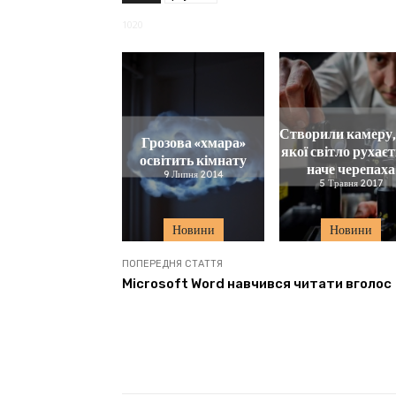
1020
Створили камеру,
Грозова «хмара»
якої світло рухаєт
освітить кімнату
наче черепаха
9 Липня 2014
5 Травня 2017
Новини
Новини
ПОПЕРЕДНЯ СТАТТЯ
Microsoft Word навчився читати вголос