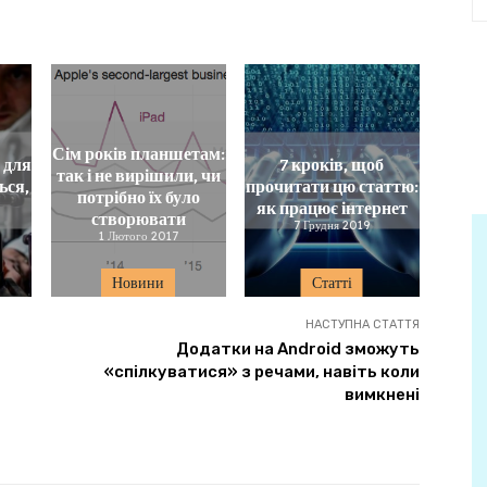
Сім років планшетам:
 для
7 кроків, щоб
так і не вирішили, чи
ься,
прочитати цю статтю:
потрібно їх було
як працює інтернет
створювати
7 Грудня 2019
1 Лютого 2017
Новини
Статті
НАСТУПНА СТАТТЯ
Додатки на Android зможуть
«спілкуватися» з речами, навіть коли
вимкнені