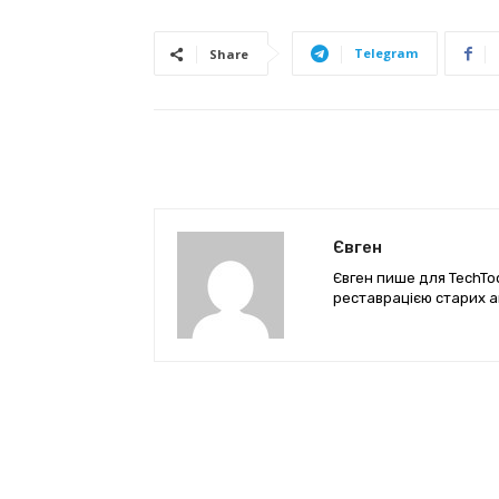
Telegram
Share
Євген
Євген пише для TechTod
реставрацією старих а