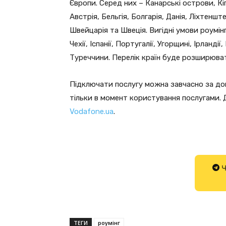
Європи. Серед них – Канарські острови, Кі
Австрія, Бельгія, Болгарія, Данія, Ліхтенш
Швейцарія та Швеція. Вигідні умови роумінгу
Чехії, Іспанії, Португалії, Угорщині, Ірландії
Туреччини. Перелік країн буде розширюва
Підключати послугу можна завчасно за д
тільки в момент користування послугами. 
Vodafone.ua
.
Ч
ТЕГИ
роумінг