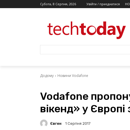
Субота, 8 Серпня, 2026
Увійти / приєднатися
НО
Додому
Новини Vodafone
Vodafone пропон
вікенд» у Європі 
Євген
1 Серпня 2017