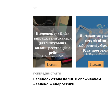
591
В аеропорту «Київ»
Як завантажува
запрацювали сканери
несумісні чи
для зчитування
заборонені у Goo
онлайн реєстрації на
Play програм
рейс
17 Вересня 2015
8 Листопада 2017
Новини
Поради
ПОПЕРЕДНЯ СТАТТЯ
Facebook стала на 100% споживачем
«зеленої» енергетики