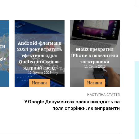
Android-флагмани
ти
2024 року втратять
Mauz превратил
ефективні ядра:
iPhone в повелителя
gle
Qualcomm змінює
электроники
и
ядерний тренд
11 Січня 2013
12 Грудня 2023
Новини
Новини
НАСТУПНА СТАТТЯ
У Google Документах слова виходять за
поля сторінки: як виправити