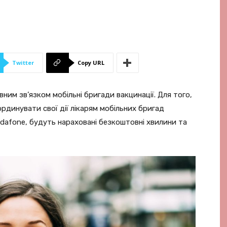
Twitter
Copy URL
ним зв’язком мобільні бригади вакцинації. Для того,
рдинувати свої дії лікарям мобільних бригад
odafone, будуть нараховані безкоштовні хвилини та