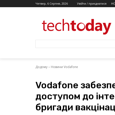
Четвер, 6 Серпня, 2026
Увійти / приєднатися
Н
Додому
Новини Vodafone
Vodafone забезпе
доступом до інте
бригади вакцінац