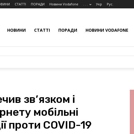
ОВИНИ
СТАТТІ
ПОРАДИ
Новини Vodafone
. . .
Укр
Рус.
НОВИНИ
СТАТТІ
ПОРАДИ
НОВИНИ VODAFONE
чив зв’язком і
рнету мобільні
ії проти COVID-19