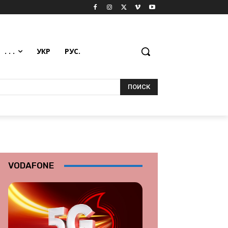
. . .
УКР
РУС.
ПОИСК
VODAFONE