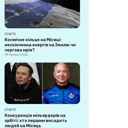
СТАТТІ
Космічне кільце на Місяці:
нескінченна енергія на Землю чи
чергова мрія?
19 Липня 2026
СТАТТІ
Конкуренція мільярдерів на
орбіті: хто першим висадить
людей на Місяць