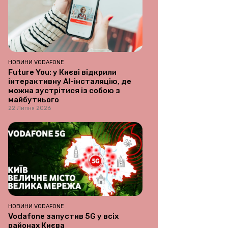
НОВИНИ VODAFONE
Future You: у Києві відкрили
інтерактивну AI-інсталяцію, де
можна зустрітися із собою з
майбутнього
22 Липня 2026
НОВИНИ VODAFONE
Vodafone запустив 5G у всіх
районах Києва