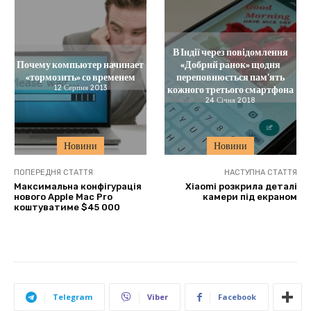
В Індії через повідомлення
Почему компьютер начинает
«Добрий ранок» щодня
«тормозить» со временем
переповнюється пам’ять
12 Серпня 2013
кожного третього смартфона
24 Січня 2018
Новини
Новини
ПОПЕРЕДНЯ СТАТТЯ
НАСТУПНА СТАТТЯ
Максимальна конфігурація
Xiaomi розкрила деталі
нового Apple Mac Pro
камери під екраном
коштуватиме $45 000
Telegram
Viber
Facebook