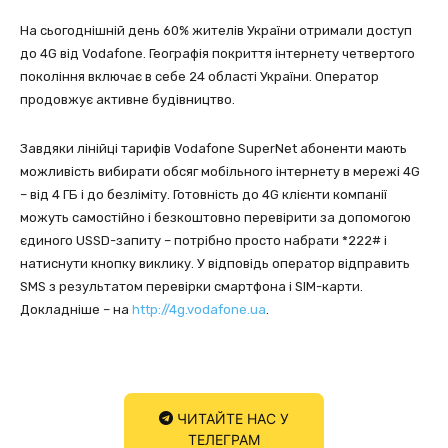
На сьогоднішній день 60% жителів України отримали доступ
до 4G від Vodafone. Географія покриття інтернету четвертого
покоління включає в себе 24 області України. Оператор
продовжує активне будівництво.
Завдяки лінійці тарифів Vodafone SuperNet абоненти мають
можливість вибирати обсяг мобільного інтернету в мережі 4G
– від 4 ГБ і до безліміту. Готовність до 4G клієнти компанії
можуть самостійно і безкоштовно перевірити за допомогою
єдиного USSD-запиту – потрібно просто набрати *222# і
натиснути кнопку виклику. У відповідь оператор відправить
SMS з результатом перевірки смартфона і SIM-карти.
Докладніше – на
http://4g.vodafone.ua
.
ЧИТАЙТЕ НАС У
ТЕЛЕГРАМ