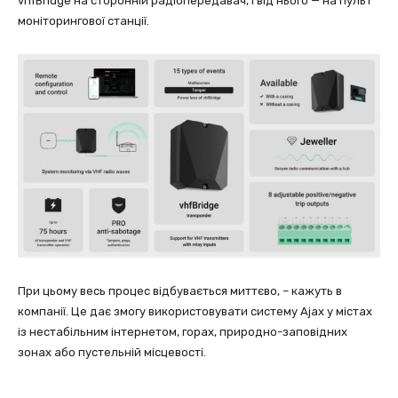
vhfBridge на сторонній радіопередавач, і від нього — на пульт
моніторингової станції.
При цьому весь процес відбувається миттєво, – кажуть в
компанії. Це дає змогу використовувати систему Ajax у містах
із нестабільним інтернетом, горах, природно-заповідних
зонах або пустельній місцевості.