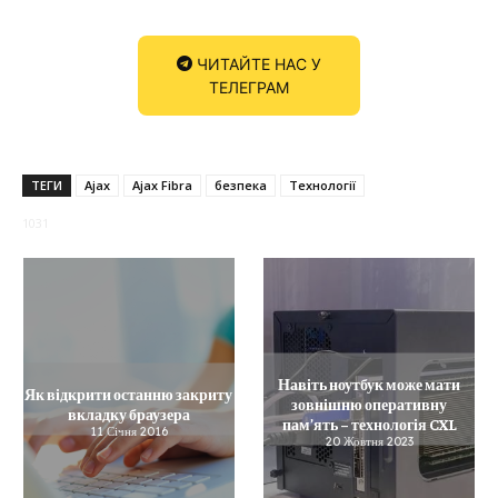
ЧИТАЙТЕ НАС У
ТЕЛЕГРАМ
ТЕГИ
Ajax
Ajax Fibra
безпека
Технології
1031
Навіть ноутбук може мати
Як відкрити останню закриту
зовнішню оперативну
вкладку браузера
пам’ять – технологія CXL
11 Січня 2016
20 Жовтня 2023