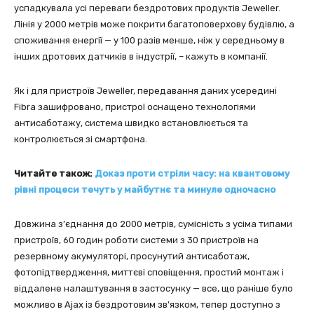
успадкувала усі переваги бездротових продуктів Jeweller.
Лінія у 2000 метрів може покрити багатоповерхову будівлю, а
споживання енергії — у 100 разів менше, ніж у середньому в
інших дротових датчиків в індустрії, – кажуть в компанії.
Як і для пристроїв Jeweller, передавання даних усередині
Fibra зашифровано, пристрої оснащено технологіями
антисаботажу, система швидко встановлюється та
контролюється зі смартфона.
Читайте також:
Доказ проти стріли часу: на квантовому
рівні процеси течуть у майбутнє та минуле одночасно
Довжина з’єднання до 2000 метрів, сумісність з усіма типами
пристроїв, 60 годин роботи системи з 30 пристроїв на
резервному акумуляторі, просунутий антисаботаж,
фотопідтвердження, миттєві сповіщення, простий монтаж і
віддалене налаштування в застосунку — все, що раніше було
можливо в Ajax із бездротовим зв’язком, тепер доступно з