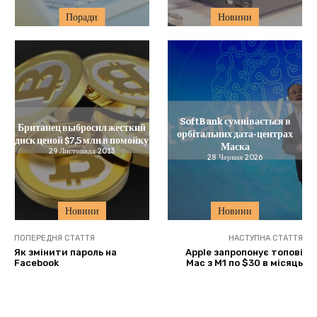
Поради
Новини
SoftBank сумнівається в
Британец выбросил жесткий
орбітальних дата-центрах
диск ценой $7,5 млн в помойку
Маска
29 Листопада 2013
28 Червня 2026
Новини
Новини
ПОПЕРЕДНЯ СТАТТЯ
НАСТУПНА СТАТТЯ
Як змінити пароль на
Apple запропонує топові
Facebook
Mac з M1 по $30 в місяць