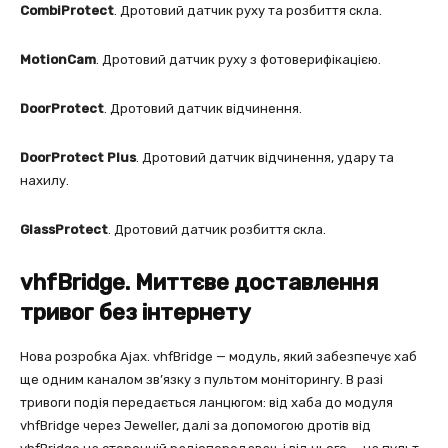
CombiProtect
. Дротовий датчик руху та розбиття скла.
MotionCam
. Дротовий датчик руху з фотоверифікацією.
DoorProtect
. Дротовий датчик відчинення.
DoorProtect Plus
. Дротовий датчик відчинення, удару та
нахилу.
GlassProtect
. Дротовий датчик розбиття скла.
vhfBridge. Миттєве доставлення
тривог без інтернету
Нова розробка Ajax. vhfBridge — модуль, який забезпечує хаб
ще одним каналом зв’язку з пультом моніторингу. В разі
тривоги подія передається ланцюгом: від хаба до модуля
vhfBridge через Jeweller, далі за допомогою дротів від