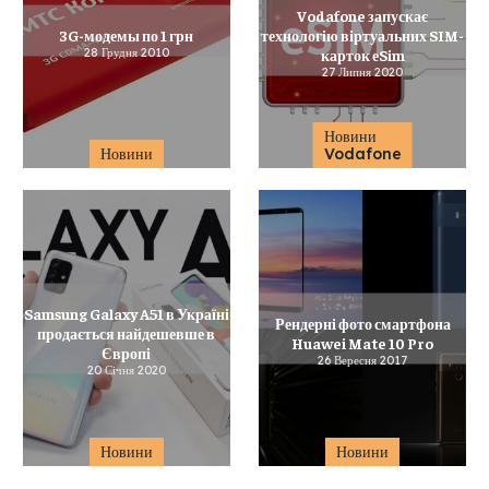
Vodafone запускає
3G-модемы по 1 грн
технологію віртуальних SIM-
28 Грудня 2010
карток еSim
27 Липня 2020
Новини
Новини
Vodafone
Samsung Galaxy A51 в Україні
Рендернi фото смартфона
продається найдешевше в
Huawei Mate 10 Pro
Європі
26 Вересня 2017
20 Січня 2020
Новини
Новини