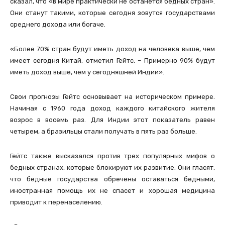
сказал, что «в мире практически не останется бедных стран».
Они станут такими, которые сегодня зовутся государствами
среднего дохода или богаче.
«Более 70% стран будут иметь доход на человека выше, чем
имеет сегодня Китай, отметил Гейтс. – Примерно 90% будут
иметь доход выше, чем у сегодняшней Индии».
Свои прогнозы Гейтс основывает на историческом примере.
Начиная с 1960 года доход каждого китайского жителя
возрос в восемь раз. Для Индии этот показатель равен
четырем, а бразильцы стали получать в пять раз больше.
Гейтс также высказался против трех популярных мифов о
бедных странах, которые блокируют их развитие. Они гласят,
что бедные государства обречены оставаться бедными,
иностранная помощь их не спасет и хорошая медицина
приводит к перенаселению.