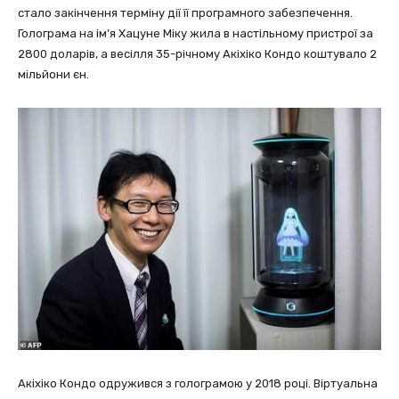
стало закінчення терміну дії її програмного забезпечення.
Голограма на ім’я Хацуне Міку жила в настільному пристрої за
2800 доларів, а весілля 35-річному Акіхіко Кондо коштувало 2
мільйони єн.
Акіхіко Кондо одружився з голограмою у 2018 році. Віртуальна