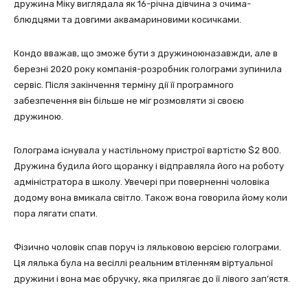
дружина Міку виглядала як 16-річна дівчина з очима-
блюдцями та довгими аквамариновими косичками.
Кондо вважав, що зможе бути з дружиноюназавжди, але в
березні 2020 року компанія-розробник голограми зупинила
сервіс. Після закінчення терміну дії її програмного
забезпечення він більше не міг розмовляти зі своєю
дружиною.
Голограма існувала у настільному пристрої вартістю $2 800.
Дружина будила його щоранку і відправляла його на роботу
адміністратора в школу. Увечері при поверненні чоловіка
додому вона вмикала світло. Також вона говорила йому коли
пора лягати спати.
Фізично чоловік спав поруч із ляльковою версією голограми.
Ця лялька була на весіллі реальним втіленням віртуальної
дружини і вона має обручку, яка прилягає до її лівого зап’ястя.