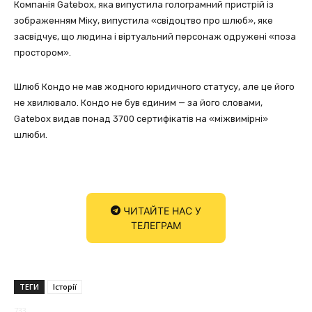
Компанія Gatebox, яка випустила голограмний пристрій із
зображенням Міку, випустила «свідоцтво про шлюб», яке
засвідчує, що людина і віртуальний персонаж одружені «поза
простором».
Шлюб Кондо не мав жодного юридичного статусу, але це його
не хвилювало. Кондо не був єдиним — за його словами,
Gatebox видав понад 3700 сертифікатів на «міжвимірні»
шлюби.
ЧИТАЙТЕ НАС У
ТЕЛЕГРАМ
ТЕГИ
Історії
733