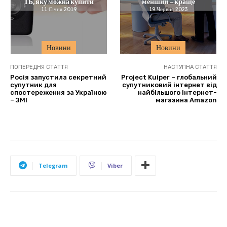
ТБ, яку можна купити
менший – краще
11 Січня 2019
19 Червня 2023
Новини
Новини
ПОПЕРЕДНЯ СТАТТЯ
НАСТУПНА СТАТТЯ
Росія запустила секретний
Project Kuiper – глобальний
супутник для
супутниковий інтернет від
спостереження за Україною
найбільшого інтернет-
– ЗМІ
магазина Amazon
Telegram
Viber