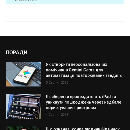
ПОРАДИ
Як створити персоналізованих
помічників Gemini Gems для
автоматизації повторюваних завдань
5 Серпня 2026
Як зберегти працездатність iPad та
уникнути пошкоджень через недбале
користування пристроєм
4 Серпня 2026
Що означає іконка людини біля часу