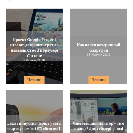
Проект Google Project
Stream дозволить грати в
Как найти потерянный
Assassin Creed в браузері
смартфон
Chrome
18 Жовтня 2011
3 Жовтня 2018
Новини
Новини
Lexar випустив першу у світі
Чим більший монітор – тим
картку пам’яті SD обсягом 1
краще? Для геймерів іноді