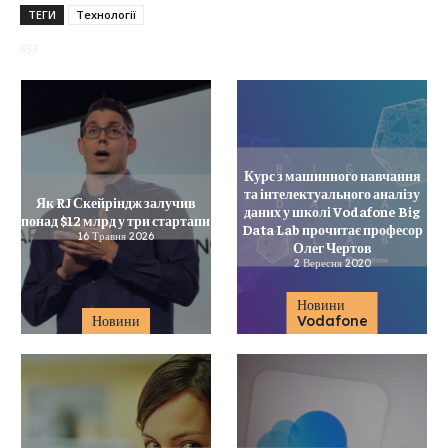
ТЕГИ
Технології
633
Курс з машинного навчання
та інтелектуального аналізу
Як RJ Скейріндж залучив
даних у школі Vodafone Big
понад $12 млрд у три стартапи
Data Lab прочитає професор
16 Травня 2026
Олег Чертов
2 Вересня 2020
Новини
Новини
Vodafone