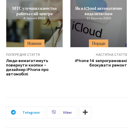
МТС улучшил качество
Як в iCloud автоматично
работы call-центра
видаляти спам
6 Лютого 2012
11 Вересня 2020
Новини
Поради
ПОПЕРЕДНЯ СТАТТЯ
НАСТУПНА СТАТТЯ
Люди вимагатимуть
iPhone 14 запрограмовані
повернути кнопки –
блокувати ремонт
дизайнер iPhone про
автомобілі
Telegram
Viber