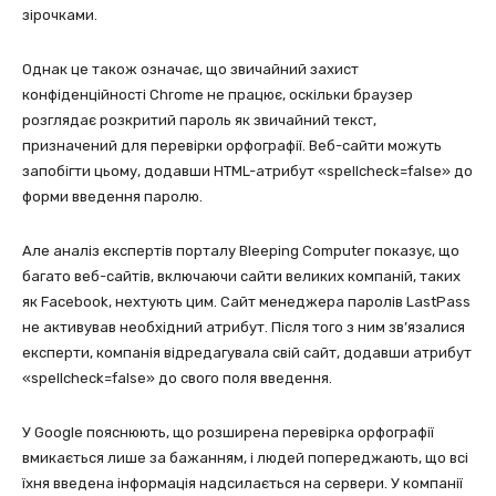
зірочками.
Однак це також означає, що звичайний захист
конфіденційності Chrome не працює, оскільки браузер
розглядає розкритий пароль як звичайний текст,
призначений для перевірки орфографії. Веб-сайти можуть
запобігти цьому, додавши HTML-атрибут «spellcheck=false» до
форми введення паролю.
Але аналіз експертів порталу Bleeping Computer показує, що
багато веб-сайтів, включаючи сайти великих компаній, таких
як Facebook, нехтують цим. Сайт менеджера паролів LastPass
не активував необхідний атрибут. Після того з ним зв’язалися
експерти, компанія відредагувала свій сайт, додавши атрибут
«spellcheck=false» до свого поля введення.
У Google пояснюють, що розширена перевірка орфографії
вмикається лише за бажанням, і людей попереджають, що всі
їхня введена інформація надсилається на сервери. У компанії