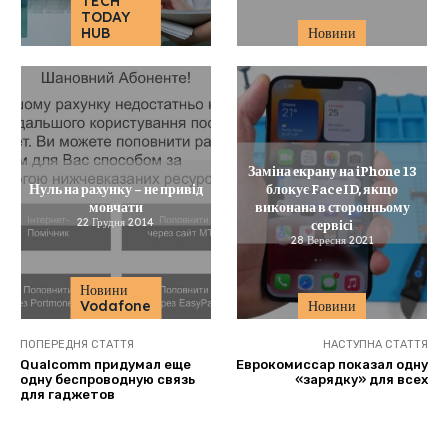
TECH
TODAY
HUB
Новини
Заміна екрану на iPhone 13
Нуль на рахунку – не привід
блокує FaceID, якщо
мовчати
виконана в сторонньому
22 Грудня 2014
сервісі
28 Вересня 2021
Новини
Vodafone
Новини
ПОПЕРЕДНЯ СТАТТЯ
НАСТУПНА СТАТТЯ
Qualcomm придумал еще
Еврокомиссар показал одну
одну беспроводную связь
«зарядку» для всех
для гаджетов