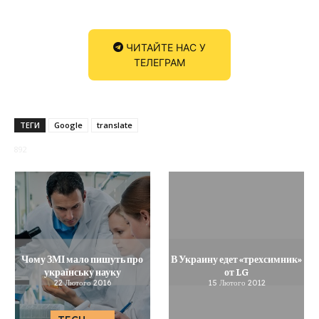
ЧИТАЙТЕ НАС У
ТЕЛЕГРАМ
ТЕГИ
Google
translate
892
Чому ЗМІ мало пишуть про
В Украину едет «трехсимник»
українську науку
от LG
22 Лютого 2016
15 Лютого 2012