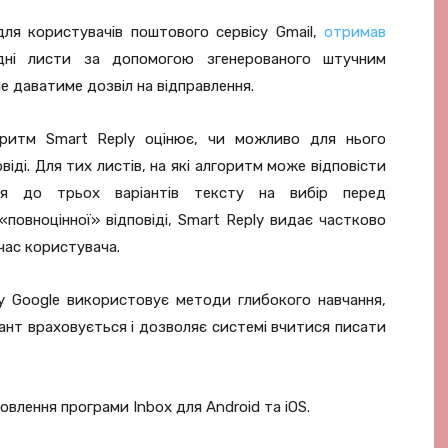
ля користувачів поштового сервісу Gmail,
отримав
ідні листи за допомогою згенерованого штучним
е даватиме дозвіл на відправлення.
горитм Smart Reply оцінює, чи можливо для нього
іді. Для тих листів, на які алгоритм може відповісти
ься до трьох варіантів тексту на вибір перед
 «повноцінної» відповіді, Smart Reply видає частково
час користувача.
ly Google використовує методи глибокого навчання,
ант враховується і дозволяє системі вчитися писати
овлення програми Inbox для Android та iOS.