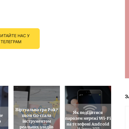
ИТАЙТЕ НАС У
ТЕЛЕГРАМ
З
Віртуальна гра Pok?
Як поділитися
ме
mon Go стала
паролем мережі Wi-Fi
о
інструментом
на телефоні Android
реальних злодіїв
16 Лютого 2023