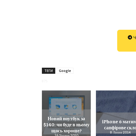
Ч
ТЕГИ
Google
875
Новий ноутбук за
iPhone 6 мати
$140: чи буде в ньому
сапфірове скл
щось хороше?
8 Липня 2014
26 Червня 2020