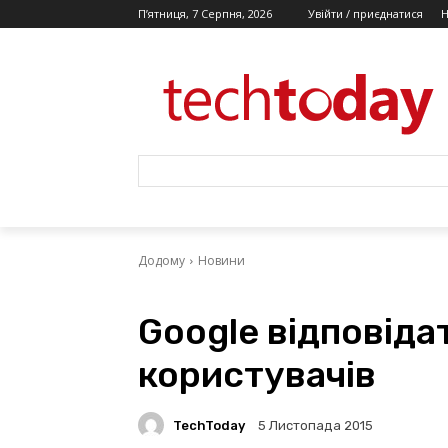
П’ятниця, 7 Серпня, 2026
Увійти / приєднатися
Додому
Новини
Google відповіда
користувачів
TechToday
5 Листопада 2015