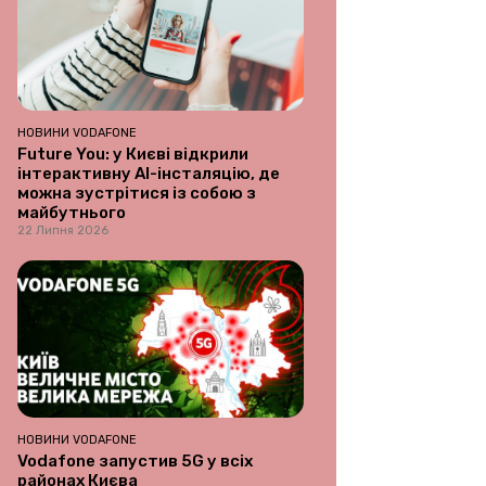
НОВИНИ VODAFONE
Future You: у Києві відкрили
інтерактивну AI-інсталяцію, де
можна зустрітися із собою з
майбутнього
22 Липня 2026
НОВИНИ VODAFONE
Vodafone запустив 5G у всіх
районах Києва