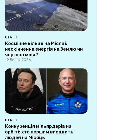
СТАТТІ
Космічне кільце на Місяці:
нескінченна енергія на Землю чи
чергова мрія?
19 Липня 2026
СТАТТІ
Конкуренція мільярдерів на
орбіті: хто першим висадить
людей на Місяць