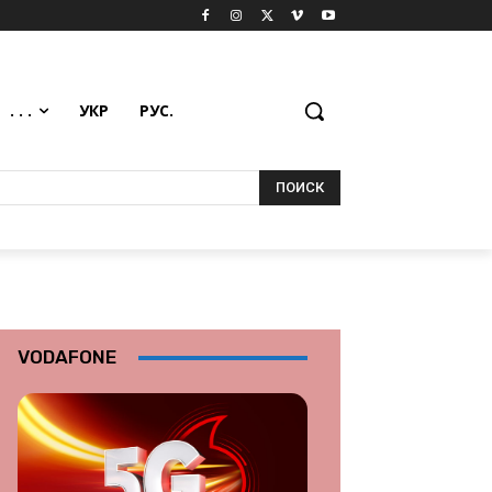
. . .
УКР
РУС.
ПОИСК
VODAFONE