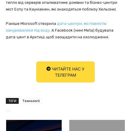
тепло від серверів опалюватиме домівки та бізнес-центри
міст Еспу та Кауніаінен, які знаходяться поблизу Хельсінкі.
Раніше Microsoft створила
дата-центри, які повністю
занурювалися під воду
. А Facebook (нині Meta) будувала
дата-цент в Арктиці, щоб заощадити на охолодженні.
ЧИТАЙТЕ НАС У
ТЕЛЕГРАМ
ТЕГИ
Технології
822