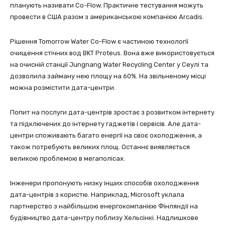
планують називати Co-Flow. Практичне тестування можуть
провести в США разом з американською компанією Arcadis.
Рішення Tomorrow Water Co-Flow є частиною технології
очищення стічних вод BKT Proteus. Вона вже використовується
на очисній станції Jungnang Water Recycling Center у Сеулі та
дозволила займану нею площу на 60%. На звільненому місці
можна розмістити дата-центри.
Попит на послуги дата-центрів зростає з розвитком інтернету
та підключених до інтернету гаджетів і сервісів. Але дата-
центри споживають багато енергії на своє охолодження, а
також потребують великих площ. Останнє виявляється
великою проблемою в мегаполісах.
Інженери пропонують низку інших способів охолодження
дата-центрів з користю. Наприклад, Microsoft уклала
партнерство з найбільшою енергокомпанією Фінляндії на
будівництво дата-центру поблизу Хельсінкі. Надлишкове