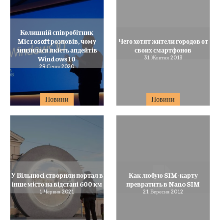
Колишній співробітник
Microsoft розповів, чому
Чего хотят жители городов от
знизилася якість апдейтів
своих смартфонов
Windows 10
31 Жовтня 2013
29 Січня 2020
Новини
Новини
У Вільнюсі створили портал в
Как любую SIM-карту
інше місто на відстані 600 км
превратить в Nano SIM
1 Червня 2021
21 Вересня 2012